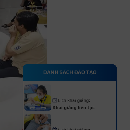
DANH SÁCH ĐÀO TẠO
Khóa Học Nail – Chăm Sóc
Vẽ Móng Chuyên Nghiệp
Lịch khai giảng:
Khai giảng liên tục
Khóa Học Nối Mi Chuyên
Nghiệp
Lịch khai giảng: