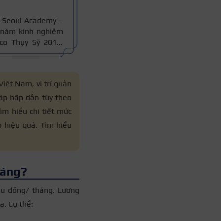
 Seoul Academy –
 năm kinh nghiệm
co Thụy Sỹ 2011,
an giám khảo Hiệp
iệt Nam, vị trí quản
ập hấp dẫn tùy theo
ìm hiểu chi tiết mức
p hiệu quả. Tìm hiểu
háng?
ệu đồng/ tháng. Lương
a. Cụ thể: