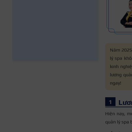
Năm 2025 v
lý spa kh
kinh nghi
lương quả
ngay!
Lươn
Hiện nay, m
quản lý spa 