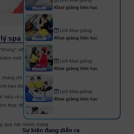
Khai giảng liên tục
Khóa Học Phun Xăm Thẩm
Mỹ
Lịch khai giảng:
lý spa
Khai giảng liên tục
Khóa Học Makeup Chuyên
“khủng” nếu bạn có bí
Nghiệp
nghiệm một quản lý spa
Lịch khai giảng:
Khai giảng liên tục
 chứng chỉ quản lý spa
Khóa Học Spa Chuyên
Nghiệp
hính bản thân mình.
Lịch khai giảng:
ể hiểu rõ các quy trình
Khai giảng liên tục
iệm thực tế trong tăng
Khóa Học Chăm Sóc Da –
Điều Trị Da Chuyên Sâu
Lịch khai giảng:
ông qua hội nhóm trong
Sự kiện đang diễn ra
Khai giảng liên tục