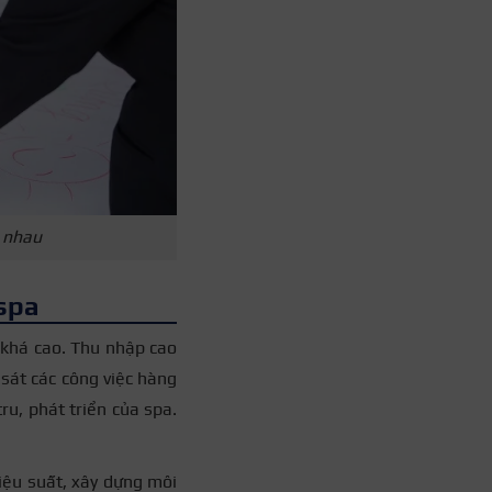
c nhau
 spa
a khá cao. Thu nhập cao
 sát các công việc hàng
u, phát triển của spa.
hiệu suất, xây dựng môi