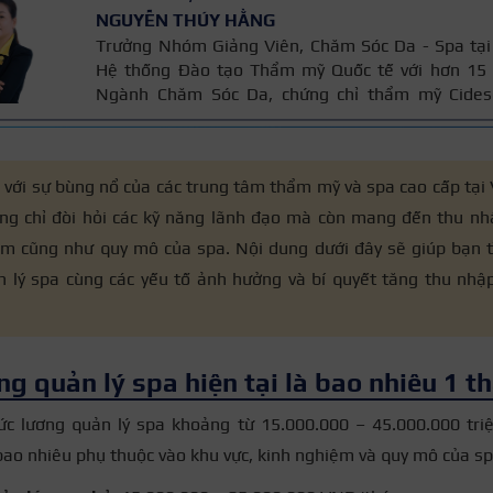
NGUYỄN THÚY HẰNG
Trưởng Nhóm Giảng Viên, Chăm Sóc Da - Spa tại
Hệ thống Đào tạo Thẩm mỹ Quốc tế với hơn 15
Ngành Chăm Sóc Da, chứng chỉ thẩm mỹ Cides
chứng chỉ chuyên sâu Body Cibtac Singapore, b
hội ngành làm đẹp Asian.
ới sự bùng nổ của các trung tâm thẩm mỹ và spa cao cấp tại V
ông chỉ đòi hỏi các kỹ năng lãnh đạo mà còn mang đến thu nh
ệm cũng như quy mô của spa. Nội dung dưới đây sẽ giúp bạn t
n lý spa cùng các yếu tố ảnh hưởng và bí quyết tăng thu nhậ
g quản lý spa hiện tại là bao nhiêu 1 t
ức lương quản lý spa khoảng từ 15.000.000 – 45.000.000 tri
bao nhiêu phụ thuộc vào khu vực, kinh nghiệm và quy mô của sp