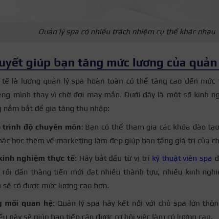
Quản lý spa có nhiều trách nhiệm cụ thể khác nhau
quyết giúp bạn tăng mức lương của quản 
 tế là lương quản lý spa hoàn toàn có thể tăng cao đến mức 
iêng mình thay vì chờ đợi may mắn. Dưới đây là một số kinh 
 nắm bắt để gia tăng thu nhập:
 trình độ chuyên môn
: Bạn có thể tham gia các khóa đào tạo
oặc học thêm về marketing làm đẹp giúp bạn tăng giá trị của c
 kinh nghiệm thực tế
: Hãy bắt đầu từ vị trí
kỹ thuật viên spa
đ
 rồi dần thăng tiến mới đạt nhiều thành tựu, nhiều kinh ngh
 sẽ có được mức lương cao hơn.
g mối quan hệ
: Quản lý spa hãy kết nối với chủ spa lớn th
ều này sẽ giúp bạn tiếp cận được cơ hội việc làm có lương cao.