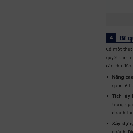
Bí 
Có một thực
quyết cho r
cần chủ động
Nâng cao
quốc tế h
Tích lũy
trong spa
doanh thu
Xây dựn
ngành. Đi