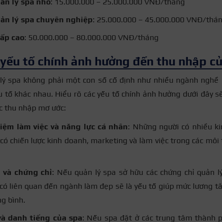
ản lý spa nhỏ
: 15.000.000 – 25.000.000 VNĐ/tháng
ản lý spa chuyên nghiệp
: 25.000.000 – 45.000.000 VNĐ/thá
cấp cao
: 50.000.000 – 80.000.000 VNĐ/tháng
 yếu tố chính ảnh hưởng đến thu nhập củ
lý spa không phải một con số cố định như nhiều ngành nghề
u tố khác nhau. Hiểu rõ các yếu tố chính ảnh hưởng dưới đây s
c thu nhập mơ ước:
iệm làm việc và năng lực cá nhân
: Những người có nhiều k
 có chiến lược kinh doanh, marketing và làm việc trong các môi 
 và chứng chỉ
: Nếu quản lý spa sở hữu các chứng chỉ quản l
có liên quan đến ngành làm đẹp sẽ là yếu tố giúp mức lương t
ng bình.
à danh tiếng của spa
: Nếu spa đặt ở các trung tâm thành 