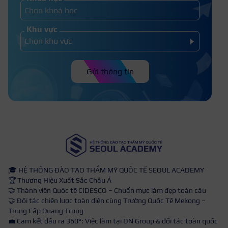
Khu vực
Gửi thông tin
🎓 HỆ THỐNG ĐÀO TẠO THẨM MỸ QUỐC TẾ SEOUL ACADEMY
🏆 Thương Hiệu Xuất Sắc Châu Á
🤝 Thành viên Quốc tế CIDESCO – Chuẩn mực làm đẹp toàn cầu
🤝 Đối tác chiến lược toàn diện cùng Trường Quốc Tế Mekong –
Trung Cấp Quang Trung
💼 Cam kết đầu ra 360°: Việc làm tại DN Group & đối tác toàn quốc