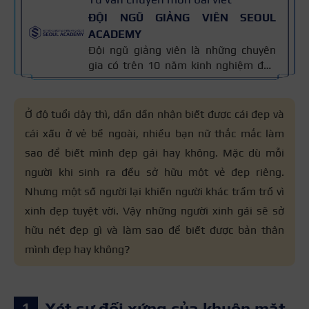
ĐỘI NGŨ GIẢNG VIÊN SEOUL
ACADEMY
Đội ngũ giảng viên là những chuyên
gia có trên 10 năm kinh nghiệm đào
tạo nghề và kiến thức thẩm mỹ
chuyên môn sâu về spa, phun xăm,
nối mi, trang điểm, tóc. Nội dung bài
Ở độ tuổi dậy thì, dần dần nhận biết được cái đẹp và
viết được xây dựng dựa trên giáo trình
cái xấu ở vẻ bề ngoài, nhiều bạn nữ thắc mắc làm
đào tạo và kinh nghiệm giảng dạy
sao để biết mình đẹp gái hay không. Mặc dù mỗi
thực tế, đồng thời được cập nhật
thường xuyên để đảm bảo tính chính
người khi sinh ra đều sở hữu một vẻ đẹp riêng.
xác.
Nhưng một số người lại khiến người khác trầm trồ vì
xinh đẹp tuyệt vời. Vậy những người xinh gái sẽ sở
hữu nét đẹp gì và làm sao để biết được bản thân
mình đẹp hay không?
Xét sự đối xứng của khuôn mặt