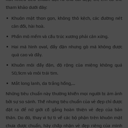
tham khảo dưới đây:
Khuôn mặt thon gọn, không thô kệch, các đường nét
cân đối, hài hoà.
Phần mô mềm và cấu trúc xương phải cân xứng.
Hai má hình oval, đầy đặn nhưng gò má không được
quá cao và đầy.
Khuôn môi đầy đặn, độ rộng của miệng không quá
50,9cm và môi trái tim.
Mắt long lanh, da trắng hồng,…
Những tiêu chuẩn này thường khiến mọi người bị ám ảnh
bởi sự so sánh. Thế nhưng tiêu chuẩn của vẻ đẹp chỉ được
đặt ra để nữ giới cố gắng hoàn thiện vẻ đẹp của bản
thân. Do đó, thay vì tự ti về các bộ phận trên khuôn mặt
chưa được chuẩn, hãy chấp nhận vẻ đẹp riêng của mình