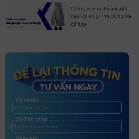
Chân váy jean dài qua gối
mặc với áo gì? 14 cách phối
đồ đẹp
Bảo vệ đồ án mặc gì? Cách lựa
chọn trang phục phù hợp
8 cách mix đồ đi đám cưới với quần
ống rộng sang chảnh
Họ và tên
Top 20+ cách trang điểm cô dâu kiểu
Số điện thoại
Hàn Quốc đẹp xu hướng 2026
Khóa học