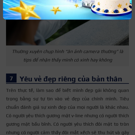
Thường xuyên chụp hình “ăn ảnh camera thường” là
tips để nhận thấy mình có xinh hay không
Yêu vẻ đẹp riêng của bản thân
Trên thực tế, làm sao để biết mình đẹp gái không quan
trọng bằng sự tự tin vào vẻ đẹp của chính mình. Tiêu
chuẩn đánh giá sự xinh đẹp của mọi người là khác nhau.
Có người yêu thích gương mặt v-line nhưng có người thích
gương mặt bầu bĩnh. Có người yêu thích đôi mặt to tròn
nhưng có người cảm thấy đôi mắt xếch sẽ thu hút và gây