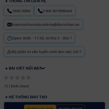
THÔNG TIN LIÊN HỆ
1800 0084
(+84) 901898444
tuyensinhseoulacademy@diemnhan.vn
Open: 8:00 - 17:30, từ thứ 2 - thứ 7
Bộ phận tư vấn tuyển sinh làm việc 24/7
BÀI VIẾT NỔI BẬT
❯
/5 (
bình chọn)
HỆ THỐNG ĐÀO TẠO
Hệ thống chi nhánh
Hệ thống liên kết