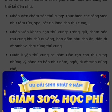
thể kể đến như:
Nhân viên chăm sóc thú cưng: Thực hiện các công việc
như tắm rửa, spa, cắt tỉa lông cho thú cưng,…
Nhân viên khách sạn thú cưng: Trông giữ, chăm sóc
thú cưng khi chủ đi vắng, bao gồm như cho ăn, dẫn đi
vệ sinh và chơi cùng thú cưng.
Huấn luyện thú cưng cơ bản: Đào tạo cho thú cưng
những kỹ năng cơ bản như nằm, ngồi, đi vệ sinh đúng
chỗ,…
×
Kinh doanh dịch vụ petcare: Mở spa thú cưng, pet
shop kết hợp bán những sản phẩm như thức ăn, phụ
kiện thú cưng.