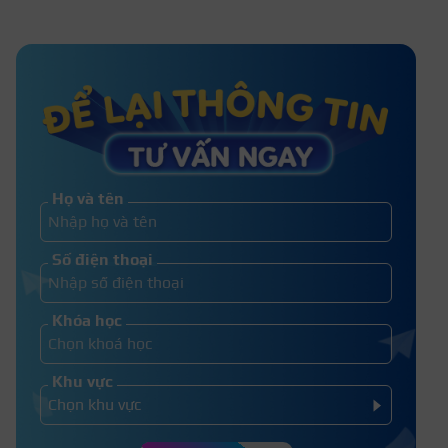
Tâm lý học học trường nào? TOP 10+
trường đào tạo uy tín
Ngành cảnh sát giao thông học trường
nào? Lấy bao nhiêu điểm?
Họ và tên
TOP 10 nghề cao quý nhất
Số điện thoại
trong xã hội
Khóa học
Khu vực