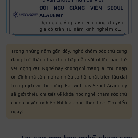
ĐỘI NGŨ GIẢNG VIÊN SEOUL
ACADEMY
Đội ngũ giảng viên là những chuyên
gia có trên 10 năm kinh nghiệm đào
tạo nghề và kiến thức thẩm mỹ
chuyên môn sâu về spa, phun xăm,
nối mi, trang điểm, tóc. Nội dung bài
Trong những năm gần đây, nghề chăm sóc thú cưng
viết được xây dựng dựa trên giáo trình
đang trở thành lựa chọn hấp dẫn với nhiều bạn trẻ
đào tạo và kinh nghiệm giảng dạy
yêu động vật. Nghề này không chỉ mang lại thu nhập
thực tế, đồng thời được cập nhật
thường xuyên để đảm bảo tính chính
ổn định mà còn mở ra nhiều cơ hội phát triển lâu dài
xác.
trong dịch vụ thú cưng. Bài viết này Seoul Academy
sẽ giới thiệu chi tiết về khóa học nghề chăm sóc thú
cưng chuyên nghiệp khi lựa chọn theo học. Tìm hiểu
ngay!
Tại sao nên học nghề chăm sóc