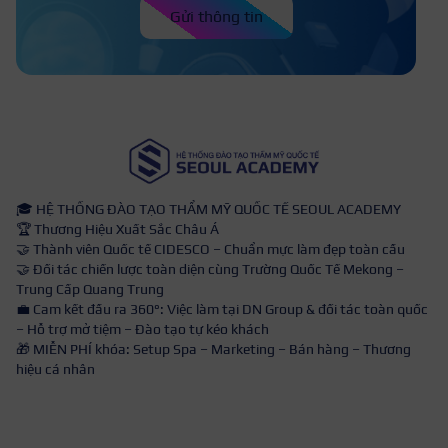
Gửi thông tin
🎓 HỆ THỐNG ĐÀO TẠO THẨM MỸ QUỐC TẾ SEOUL ACADEMY
🏆 Thương Hiệu Xuất Sắc Châu Á
🤝 Thành viên Quốc tế CIDESCO – Chuẩn mực làm đẹp toàn cầu
🤝 Đối tác chiến lược toàn diện cùng Trường Quốc Tế Mekong –
Trung Cấp Quang Trung
💼 Cam kết đầu ra 360°: Việc làm tại DN Group & đối tác toàn quốc
– Hỗ trợ mở tiệm – Đào tạo tự kéo khách
🎁 MIỄN PHÍ khóa: Setup Spa – Marketing – Bán hàng – Thương
hiệu cá nhân