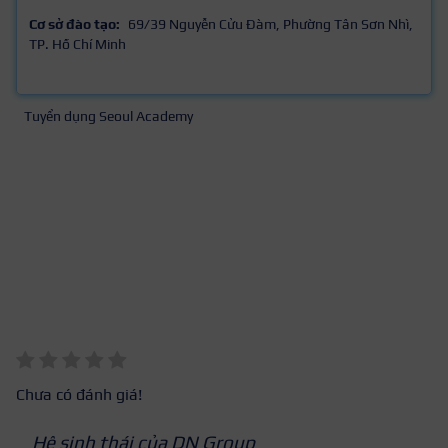
Cơ sở đào tạo:
69/39 Nguyễn Cửu Đàm, Phường Tân Sơn Nhì,
TP. Hồ Chí Minh
Tuyển dụng Seoul Academy
Chưa có đánh giá!
Hệ sinh thái của DN Group