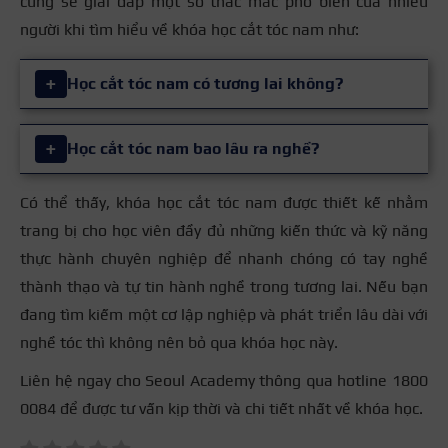
cũng sẽ giải đáp một số thắc mắc phổ biến của nhiều
người khi tìm hiểu về khóa học cắt tóc nam như:
+
Học cắt tóc nam có tương lai không?
Câu trả lời là có. Nam giới ngày càng quan tâm đến
+
Học cắt tóc nam bao lâu ra nghề?
cắt tóc và làm đẹp khiến nhu cầu về nhân lực trong
lĩnh vực này ngày càng tăng cao. Nghề cắt tóc nam
Có thể thấy, khóa học cắt tóc nam được thiết kế nhằm
Thời gian học trung bình của một khóa học cắt tóc
không đòi hỏi thời gian học quá dài nhưng lại mang
trang bị cho học viên đầy đủ những kiến thức và kỹ năng
nam thường dao động từ 3 – 6 tháng, phụ thuộc vào
đến nhiều cơ hội việc làm với mức thu nhập hấp dẫn.
thực hành chuyên nghiệp để nhanh chóng có tay nghề
chương trình đào tạo của mỗi khóa học và khả năng
thành thạo và tự tin hành nghề trong tương lai. Nếu bạn
tiếp thu của từng cá nhân. Đối với những khóa học
Nếu bạn có tay nghề và kỹ thuật vững vàng sau khi
đang tìm kiếm một cơ lập nghiệp và phát triển lâu dài với
cấp tốc hay người đã có kinh nghiệm từ trước thì thời
học khóa cắt tóc nam, bạn có thể tự tin làm việc tại
nghề tóc thì không nên bỏ qua khóa học này.
gian học có thể được rút ngắn hơn.
các Salon, Barber hoặc mở tiệm kinh doanh riêng.
Liên hệ ngay cho Seoul Academy thông qua hotline 1800
0084 để được tư vấn kịp thời và chi tiết nhất về khóa học.