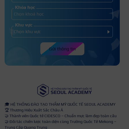
Khóa học
Khu vực
Gửi thông tin
🎓 HỆ THỐNG ĐÀO TẠO THẨM MỸ QUỐC TẾ SEOUL ACADEMY
🏆 Thương Hiệu Xuất Sắc Châu Á
🤝 Thành viên Quốc tế CIDESCO – Chuẩn mực làm đẹp toàn cầu
🤝 Đối tác chiến lược toàn diện cùng Trường Quốc Tế Mekong –
Trung Cấp Quang Trung