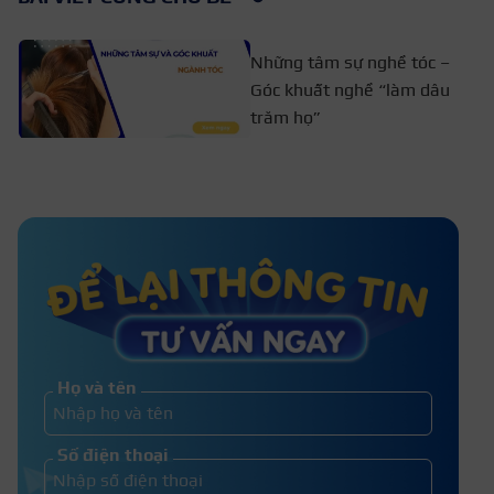
Những tâm sự nghề tóc –
Góc khuất nghề “làm dâu
trăm họ”
TOP 12 địa chỉ học nghề tóc ở Bình
Dương uy tín
10+ Kỹ thuật tóc nam cần nắm vững
cho người mới học
Họ và tên
Nội dung đào tạo – Giáo trình học
Số điện thoại
nghề tóc cho nam nữ 2026