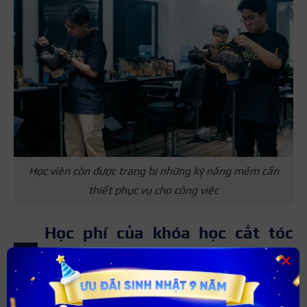
Học viên còn được trang bị những kỹ năng mềm cần
thiết phục vụ cho công việc
Học phí của khóa học cắt tóc
nam bao nhiêu?
×
Chi phí học cắt tóc
nam
khoảng từ 10.000.000 –
20.000.000 VNĐ cho 2 – 3 tháng đào tạo. Mức chi phí học