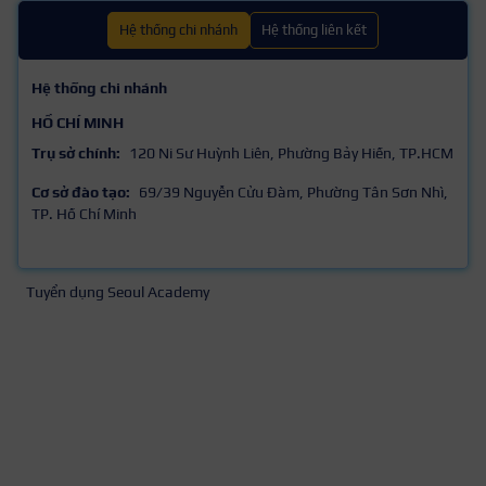
Hệ thống chi nhánh
Hệ thống liên kết
Hệ thống chi nhánh
HỒ CHÍ MINH
Trụ sở chính:
120 Ni Sư Huỳnh Liên, Phường Bảy Hiền, TP.HCM
Cơ sở đào tạo:
69/39 Nguyễn Cửu Đàm, Phường Tân Sơn Nhì,
TP. Hồ Chí Minh
Tuyển dụng Seoul Academy