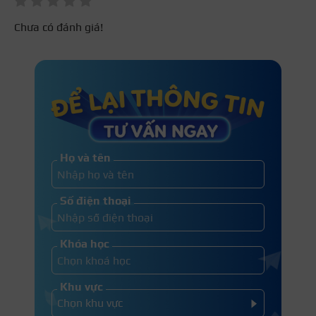
Chưa có đánh giá!
Nhu cầu nhân lực nghề cắt tóc nam cao nên bạn có
Họ và tên
thể dễ dàng kiếm được việc làm và phát triển lâu
dài
Số điện thoại
Khóa học
Khu vực