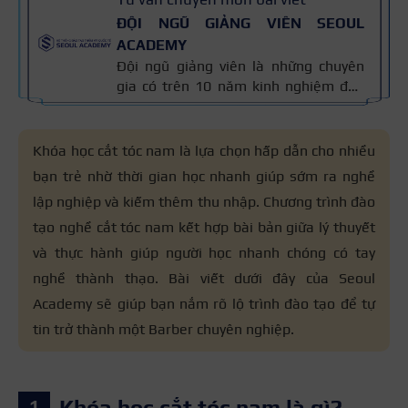
ĐỘI NGŨ GIẢNG VIÊN SEOUL
ACADEMY
Đội ngũ giảng viên là những chuyên
gia có trên 10 năm kinh nghiệm đào
tạo nghề và kiến thức thẩm mỹ
chuyên môn sâu về spa, phun xăm,
nối mi, trang điểm, tóc. Nội dung bài
Khóa học cắt tóc nam là lựa chọn hấp dẫn cho nhiều
viết được xây dựng dựa trên giáo trình
bạn trẻ nhờ thời gian học nhanh giúp sớm ra nghề
đào tạo và kinh nghiệm giảng dạy
lập nghiệp và kiếm thêm thu nhập. Chương trình đào
thực tế, đồng thời được cập nhật
thường xuyên để đảm bảo tính chính
tạo nghề cắt tóc nam kết hợp bài bản giữa lý thuyết
xác.
và thực hành giúp người học nhanh chóng có tay
nghề thành thạo. Bài viết dưới đây của Seoul
Academy sẽ giúp bạn nắm rõ lộ trình đào tạo để tự
tin trở thành một Barber chuyên nghiệp.
Khóa học cắt tóc nam là gì?