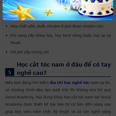
Dụng cụ tông đơ, kéo, lược, máy sấy nếu trung tâm
yêu cầu học viên tự trang bị
Chi phí mẫu thật đối với các buổi thực hành nâng cao
Hóa chất uốn, duỗi, nhuộm ở giai đoạn chuyên sâu
Phí nâng cấp khóa học, học kèm riêng hoặc học lại kỹ
thuật
Chi phí cấp chứng chỉ
Học cắt tóc nam ở đâu để có tay
nghề cao?
Nếu bạn đang tìm kiếm
địa chỉ học nghề tóc
nam uy tín,
có chương trình đào tạo vượt trội thì không nên bỏ qua
Seoul Academy. Nội dung khóa học cắt tóc nam tại Seoul
Academy được thiết kế bài bản từ cơ bản đến nâng cao
giúp học viên nắm chắc kỹ thuật và có tay nghề vững