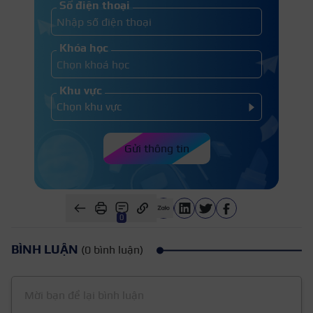
Số điện thoại
Khóa học
Khu vực
Gửi thông tin
0
BÌNH LUẬN
(0 bình luận)