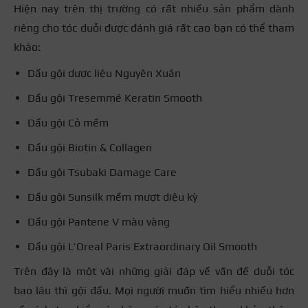
Hiện nay trên thị trường có rất nhiều sản phẩm dành
riêng cho tóc duỗi được đánh giá rất cao bạn có thể tham
khảo:
Dầu gội dược liệu Nguyên Xuân
Dầu gội Tresemmé Keratin Smooth
Dầu gội Cỏ mềm
Dầu gội Biotin & Collagen
Dầu gội Tsubaki Damage Care
Dầu gội Sunsilk mềm mượt diệu kỳ
Dầu gội Pantene V màu vàng
Dầu gội L’Oreal Paris Extraordinary Oil Smooth
Trên đây là một vài những giải đáp về vấn đề duỗi tóc
bao lâu thì gội đầu. Mọi người muốn tìm hiểu nhiều hơn