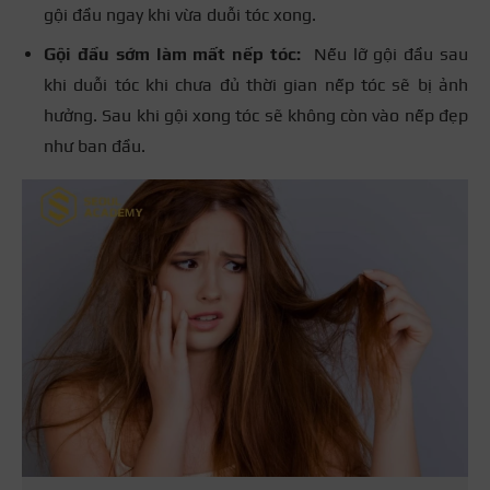
gội đầu ngay khi vừa duỗi tóc xong.
Gội đầu sớm làm mất nếp tóc:
Nếu lỡ gội đầu sau
khi duỗi tóc khi chưa đủ thời gian nếp tóc sẽ bị ảnh
hưởng. Sau khi gội xong tóc sẽ không còn vào nếp đẹp
như ban đầu.