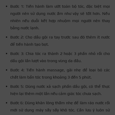
Bước 1: Tiến hành làm ướt toàn bộ tóc, đặc biệt mọi
người nên sử dụng nước ấm như vậy sẽ tốt hơn. Nếu
nhiên nếu duỗi kết hợp nhuộm mọi người nên thay
bằng nước lạnh.
Bước 2: Cho dầu gội ra tay trước sau đó thêm ít nước
để tiến hành tạo bọt.
Bước 3: Chia tóc ra thành 2 hoặc 3 phần nhỏ rồi cho
dầu gội lần lượt vào trong vùng da đầu.
Bước 4: Tiến hành massage, gãi nhẹ để loại bỏ các
chất làm bẩn tóc trong khoảng 3 đến 5 phút.
Bước 5: Dùng nước xả sạch phần dầu gội, có thể thực
hiện lại thêm một lần nếu cảm giác tóc chưa sạch.
Bước 6: Dùng khăn lông thấm nhẹ để làm ráo nước rồi
mới sử dụng máy sấy sấy khô tóc. Cần lưu ý luôn sử