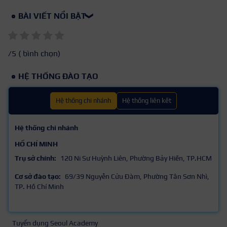
BÀI VIẾT NỔI BẬT
❯
/5 (
bình chọn)
HỆ THỐNG ĐÀO TẠO
Hệ thống chi nhánh
Hệ thống liên kết
Hệ thống chi nhánh
HỒ CHÍ MINH
Trụ sở chính:
120 Ni Sư Huỳnh Liên, Phường Bảy Hiền, TP.HCM
Cơ sở đào tạo:
69/39 Nguyễn Cửu Đàm, Phường Tân Sơn Nhì,
TP. Hồ Chí Minh
Tuyển dụng Seoul Academy