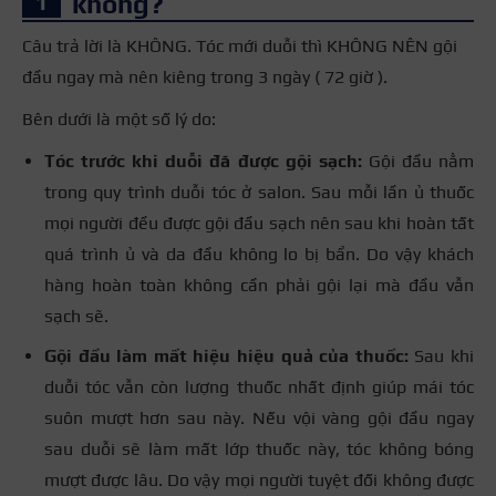
không?
Câu trả lời là KHÔNG. Tóc mới duỗi thì
KHÔNG NÊN gội
đầu ngay mà nên kiêng trong 3 ngày ( 72 giờ ).
Bên dưới là một số lý do:
Tóc trước khi duỗi đã được gội sạch:
Gội đầu nằm
trong quy trình duỗi tóc ở salon.
Sau mỗi lần ủ thuốc
mọi người đều được gội đầu sạch nên sau khi hoàn tất
quá trình ủ và da đầu không lo bị bẩn. Do vậy khách
hàng hoàn toàn không cần phải gội lại mà đầu vẫn
sạch sẽ.
Gội đầu làm mất hiệu hiệu quả của thuốc:
Sau khi
duỗi tóc vẫn còn lượng thuốc nhất định giúp mái tóc
suôn mượt hơn sau này. Nếu vội vàng gội đầu ngay
sau duỗi sẽ làm mất lớp thuốc này, tóc không bóng
mượt được lâu. Do vậy mọi người tuyệt đối không được