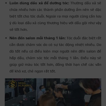
Luôn dùng dầu xả để dưỡng tóc:
Thường dầu xả sẽ
chứa nhiều hơn các thành phần dưỡng ẩm nên sẽ đặc
biệt tốt cho tóc duỗi. Ngoài ra mọi người cũng cần lưu
ý dù loại dầu xả cùng thương hiệu với dầu gội như vậy
sẽ tốt hơn.
Nên đến salon mỗi tháng 1 lần:
Tóc duỗi đặc biệt rất
cần được chăm sóc do có sự tác động nhiệt nhiều. Do
đó tốt nếu có điều kiện mọi người nên đến salon để
hấp dầu, chăm sóc tóc mỗi tháng 1 lần. Điều này sẽ
giúp giữ màu tóc tốt hơn, đồng thời hạn chế các vấn
đề khô xơ, chẻ ngọn rất tốt.