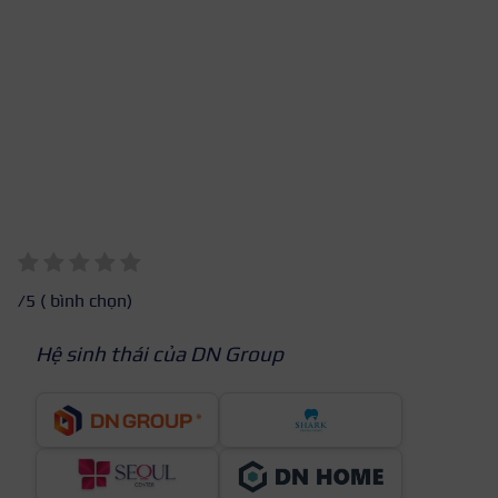
/5 (
bình chọn)
Hệ sinh thái của DN Group