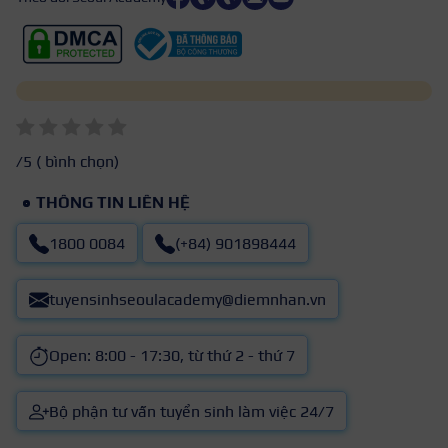
/5 (
bình chọn)
THÔNG TIN LIÊN HỆ
1800 0084
(+84) 901898444
tuyensinhseoulacademy@diemnhan.vn
Open: 8:00 - 17:30, từ thứ 2 - thứ 7
Bộ phận tư vấn tuyển sinh làm việc 24/7