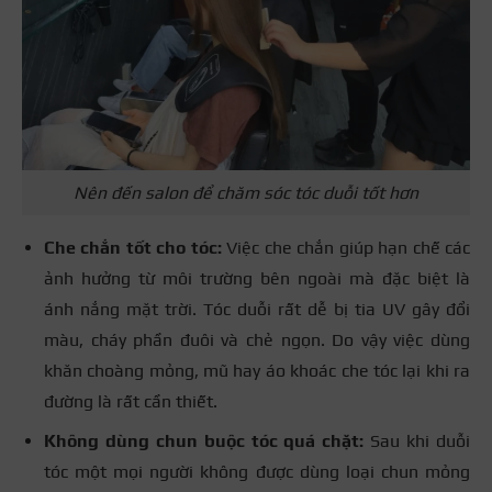
Nên đến salon để chăm sóc tóc duỗi tốt hơn
Che chắn tốt cho tóc:
Việc che chắn giúp hạn chế các
ảnh hưởng từ môi trường bên ngoài mà đặc biệt là
ánh nắng mặt trời. Tóc duỗi rất dễ bị tia UV gây đổi
màu, cháy phần đuôi và chẻ ngọn. Do vậy việc dùng
khăn choàng mỏng, mũ hay áo khoác che tóc lại khi ra
đường là rất cần thiết.
Không dùng chun buộc tóc quá chặt:
Sau khi duỗi
tóc một mọi người không được dùng loại chun mỏng