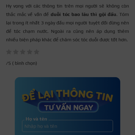
Hy vọng với các thông tin trên mọi người sẽ không còn
thắc mắc về vấn đề
duỗi tóc bao lâu thì gội đầu
. Tóm
lại trong ít nhất 3 ngày đầu mọi người tuyệt đối đừng nên
để tóc chạm nước. Ngoài ra cũng nên áp dụng thêm
nhiều biện pháp khác để chăm sóc tóc duỗi được tốt hơn.
/5 (
bình chọn)
Họ và tên