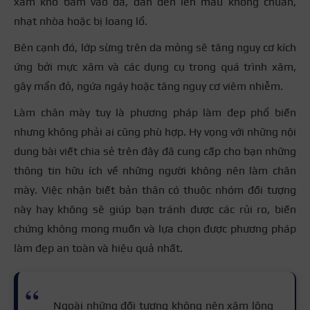
xăm khó bám vào da, dẫn đến lên màu không chuẩn,
nhạt nhòa hoặc bị loang lổ.
Bên cạnh đó, lớp sừng trên da mỏng sẽ tăng nguy cơ kích
ứng bởi mực xăm và các dụng cụ trong quá trình xăm,
gây mẩn đỏ, ngứa ngáy hoặc tăng nguy cơ viêm nhiễm.
Làm chân mày tuy là phương pháp làm đẹp phổ biến
nhưng không phải ai cũng phù hợp. Hy vọng với những nội
dung bài viết chia sẻ trên đây đã cung cấp cho bạn những
thông tin hữu ích về những người không nên làm chân
mày. Việc nhận biết bản thân có thuộc nhóm đối tượng
này hay không sẽ giúp bạn tránh được các rủi ro, biến
chứng không mong muốn và lựa chọn được phương pháp
làm đẹp an toàn và hiệu quả nhất.
Ngoài những đối tượng không nên xăm lông