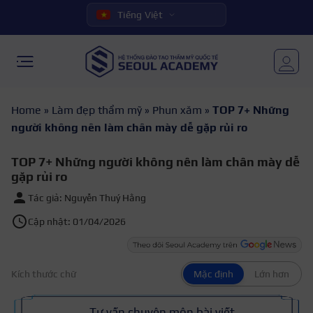
Tiếng Việt
Home
»
Làm đẹp thẩm mỹ
»
Phun xăm
»
TOP 7+ Những
người không nên làm chân mày dễ gặp rủi ro
TOP 7+ Những người không nên làm chân mày dễ
gặp rủi ro
Tác giả: Nguyễn Thuý Hằng
Cập nhật: 01/04/2026
Kích thước chữ
Mặc định
Lớn hơn
Tư vấn chuyên môn bài viết