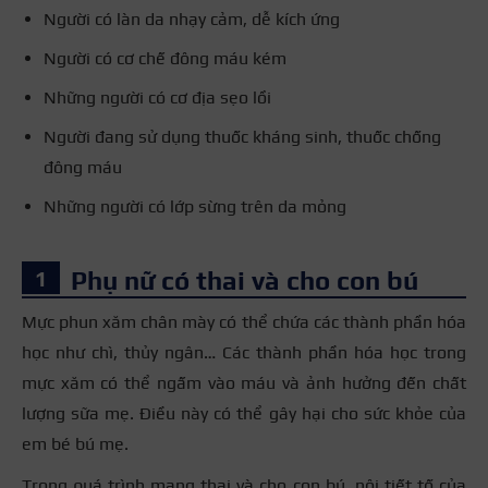
Người có làn da nhạy cảm, dễ kích ứng
Người có cơ chế đông máu kém
Những người có cơ địa sẹo lồi
Người đang sử dụng thuốc kháng sinh, thuốc chống
đông máu
Những người có lớp sừng trên da mỏng
Phụ nữ có thai và cho con bú
Mực phun xăm chân mày có thể chứa các thành phần hóa
học như chì, thủy ngân… Các thành phần hóa học trong
mực xăm có thể ngấm vào máu và ảnh hưởng đến chất
lượng sữa mẹ. Điều này có thể gây hại cho sức khỏe của
em bé bú mẹ.
Trong quá trình mang thai và cho con bú, nội tiết tố của