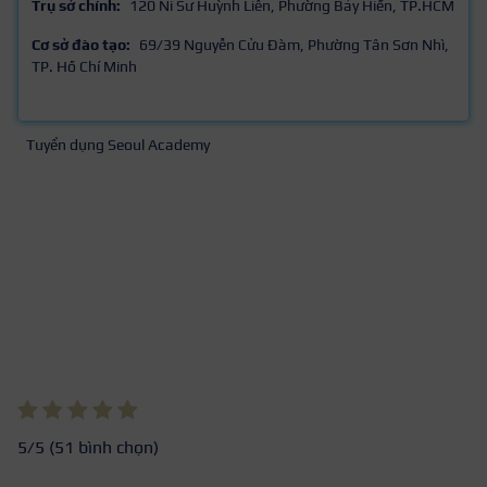
Trụ sở chính:
120 Ni Sư Huỳnh Liên, Phường Bảy Hiền, TP.HCM
Cơ sở đào tạo:
69/39 Nguyễn Cửu Đàm, Phường Tân Sơn Nhì,
TP. Hồ Chí Minh
Tuyển dụng Seoul Academy
5
/5 (
51
bình chọn)