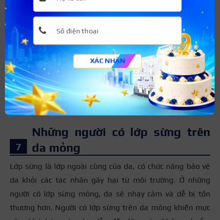
xăm tạo ra vết thương có thể gây chảy máu nhiều hơn ở
những người đang sử dụng thuốc chống đông máu.
Bên cạnh đó, một số loại thuốc kháng sinh có thể làm
chậm quá trình lành thương, tăng nguy cơ nhiễm trùng.
XÁC NHẬN
Ngoài ra, một số loại thuốc kháng sinh và thuốc chống
đông máu có thể tương tác với các thành phần có trong
mực xăm và gây ra các phản ứng dị ứng hoặc các tác
dụng phụ khác.
Những người có lớp sừng trên
da mỏng
Lớp sừng là lớp ngoài cùng của da, có chức năng bảo vệ
da khỏi các tác nhân gây hại từ môi trường. Ở những
người có lớp sừng mỏng, da sẽ nhạy cảm và dễ bị tổn
thương hơn. Người có lớp sừng trên da mỏng khiến mực