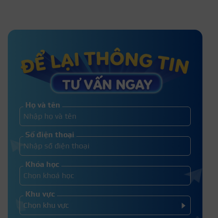
Dấu hiệu bong lông mày? Hình ảnh
lông mày trước và sau khi bong
Phun mày chạm hạt là gì? Ưu nhược
điểm? Bảng giá dịch vụ mới nhất
Họ và tên
Xăm lông mày có phá tướng hay
Số điện thoại
không? Những dáng mày phong thủy
Khóa học
Khu vực