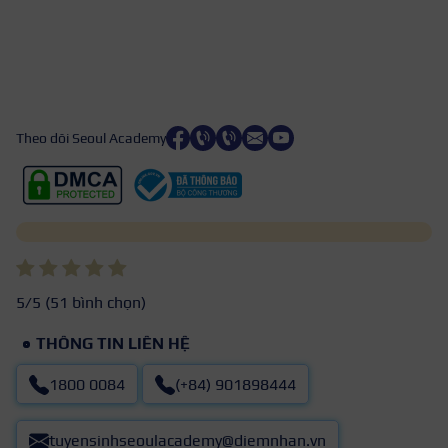
Theo dõi Seoul Academy
5
/5 (
51
bình chọn)
THÔNG TIN LIÊN HỆ
1800 0084
(+84) 901898444
tuyensinhseoulacademy@diemnhan.vn