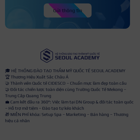
Gửi thông tin
🎓 HỆ THỐNG ĐÀO TẠO THẨM MỸ QUỐC TẾ SEOUL ACADEMY
🏆 Thương Hiệu Xuất Sắc Châu Á
🤝 Thành viên Quốc tế CIDESCO – Chuẩn mực làm đẹp toàn cầu
🤝 Đối tác chiến lược toàn diện cùng Trường Quốc Tế Mekong –
Trung Cấp Quang Trung
💼 Cam kết đầu ra 360°: Việc làm tại DN Group & đối tác toàn quốc
– Hỗ trợ mở tiệm – Đào tạo tự kéo khách
🎁 MIỄN PHÍ khóa: Setup Spa – Marketing – Bán hàng – Thương
hiệu cá nhân