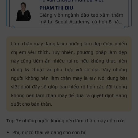
PHẠM THỊ DỊU
Giảng viên ngành đào tạo xăm thẩm
mỹ tại Seoul Academy, có hơn 8 năm
kinh nghiệm trong nghề, đạt nhiều
giải thưởng quốc tế và là Giảng viên
Xuất sắc Seoul Academy 2023. Nội
Làm chân mày đang là xu hướng làm đẹp được nhiều
dung được kiểm định dựa trên kinh
chị em yêu thích. Tuy nhiên, phương pháp làm đẹp
nghiệm và tiêu chuẩn kỹ thuật phun
này cũng tiềm ẩn nhiều rủi ro nếu không thực hiện
xăm của cô áp dụng trong đào tạo,
đảm bảo chính xác và an toàn cho
đúng kỹ thuật và phù hợp với cơ địa. Vậy những
người học.
người không nên làm chân mày là ai? Nội dung bài
viết dưới đây sẽ giúp bạn hiểu rõ hơn các đối tượng
không nên làm chân mày để đưa ra quyết định sáng
suốt cho bản thân.
Top 7+ những người không nên làm chân mày gồm có:
Phụ nữ có thai và đang cho con bú