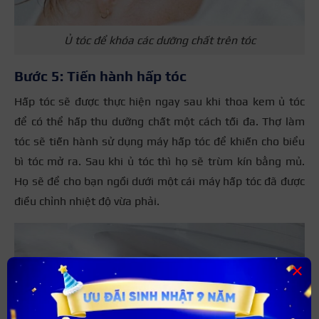
Ủ tóc để khóa các dưỡng chất trên tóc
Bước 5: Tiến hành hấp tóc
Hấp tóc sẽ được thực hiện ngay sau khi thoa kem ủ tóc
để có thể hấp thu dưỡng chất một cách tối đa. Thợ làm
tóc sẽ tiến hành sử dụng máy hấp tóc để khiến cho biểu
bì tóc mở ra. Sau khi ủ tóc thì họ sẽ trùm kín bằng mủ.
Họ sẽ để cho bạn ngồi dưới một cái máy hấp tóc đã được
điều chỉnh nhiệt độ vừa phải.
×