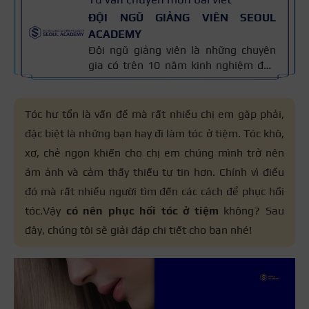
ĐỘI NGŨ GIẢNG VIÊN SEOUL
ACADEMY
Đội ngũ giảng viên là những chuyên
gia có trên 10 năm kinh nghiệm đào
tạo nghề và kiến thức thẩm mỹ
chuyên môn sâu về spa, phun xăm,
nối mi, trang điểm, tóc. Nội dung bài
Tóc hư tổn là vấn đề mà rất nhiều chị em gặp phải,
viết được xây dựng dựa trên giáo trình
đặc biệt là những bạn hay đi làm tóc ở tiệm. Tóc khô,
đào tạo và kinh nghiệm giảng dạy
xơ, chẻ ngọn khiến cho chị em chúng mình trở nên
thực tế, đồng thời được cập nhật
thường xuyên để đảm bảo tính chính
ám ảnh và cảm thấy thiếu tự tin hơn. Chính vì điều
xác.
đó mà rất nhiều người tìm đến các cách để phục hồi
tóc.Vậy
có nên phục hồi tóc ở tiệm
không? Sau
đây, chúng tôi sẽ giải đáp chi tiết cho bạn nhé!