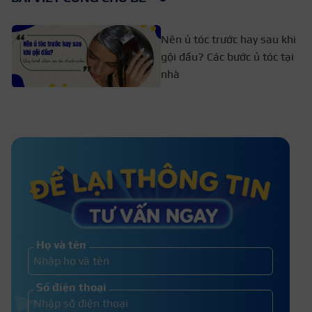
Nên ủ tóc trước hay sau khi
gội đầu? Các bước ủ tóc tại
nhà
Uốn phồng chân tóc có hại không?
Giữ được bao lâu?
Cách làm tóc mái thẳng không cần
ép tại nhà hiệu quả
Họ và tên
3 Cách giữ mùi hương trên tóc
Số điện thoại
thơm tự nhiên tại nhà