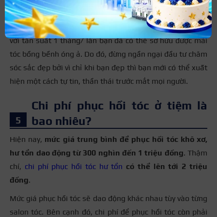
Thời gian phục hồi tóc tại nhà sẽ mất khá lâu, tuy nhiên,
nếu như bạn làm ở tiệm thì chắc chắn chưa đến 1 ngày
với tần suất 1 tháng/ lần bạn đã có thể sở hữu được mái
tóc bồng bềnh óng ả. Do đó, đừng ngần ngại đầu tư chăm
sóc sắc đẹp bởi vì chỉ khi bạn đẹp thì bạn mới có thể xuất
hiện một cách tự tin, thần thái trước mắt mọi người.
Chi phí phục hồi tóc ở tiệm là
bao nhiêu?
Hiện nay,
mức giá trung bình để phục hồi tóc khô xơ,
hư tổn dao động từ 300 nghìn đến 1 triệu đồng
. Thậm
chí,
chi phí phục hồi tóc hư tổn
có thể lên tới 2 triệu
đồng
.
Mức giá phục hồi tóc sẽ dao động khác nhau tùy vào từng
salon tóc. Bên cạnh đó, chi phí để phục hồi tóc còn phải