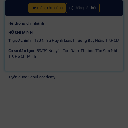
Hệ thống chi nhánh
Hệ thống liên kết
Hệ thống chi nhánh
HỒ CHÍ MINH
Trụ sở chính:
120 Ni Sư Huỳnh Liên, Phường Bảy Hiền, TP.HCM
Cơ sở đào tạo:
69/39 Nguyễn Cửu Đàm, Phường Tân Sơn Nhì,
TP. Hồ Chí Minh
Tuyển dụng Seoul Academy