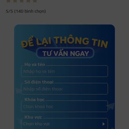
5
/5 (
140
bình chọn)
Họ và tên
Số điện thoại
Khóa học
Khu vực