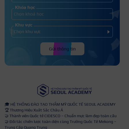
Khóa học
Khu vực
Gửi thông tin
🎓 HỆ THỐNG ĐÀO TẠO THẨM MỸ QUỐC TẾ SEOUL ACADEMY
🏆 Thương Hiệu Xuất Sắc Châu Á
🤝 Thành viên Quốc tế CIDESCO – Chuẩn mực làm đẹp toàn cầu
🤝 Đối tác chiến lược toàn diện cùng Trường Quốc Tế Mekong –
Trung Cấp Quang Trung