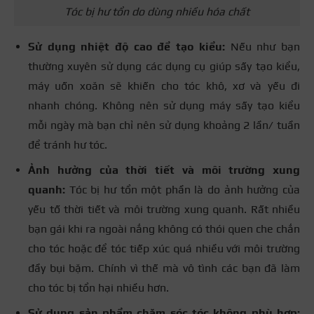
Tóc bị hư tổn do dùng nhiều hóa chất
Sử dụng nhiệt độ cao để tạo kiểu:
Nếu như bạn
thường xuyên sử dụng các dụng cụ giúp sấy tạo kiểu,
máy uốn xoăn sẽ khiến cho tóc khô, xơ và yếu đi
nhanh chóng. Không nên sử dụng máy sấy tạo kiểu
mỗi ngày mà bạn chỉ nên sử dụng khoảng 2 lần/ tuần
để tránh hư tóc.
Ảnh hưởng của thời tiết và môi trường xung
quanh:
Tóc bị hư tổn một phần là do ảnh hưởng của
yếu tố thời tiết và môi trường xung quanh. Rất nhiều
bạn gái khi ra ngoài nắng không có thói quen che chắn
cho tóc hoặc để tóc tiếp xúc quá nhiều với môi trường
đầy bụi bặm. Chính vì thế mà vô tình các bạn đã làm
cho tóc bị tổn hại nhiều hơn.
Sử dụng sản phẩm chăm sóc tóc không phù hợp: