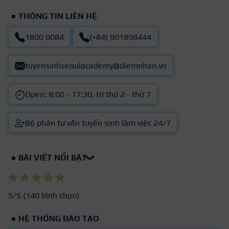
THÔNG TIN LIÊN HỆ
1800 0084
(+84) 901898444
tuyensinhseoulacademy@diemnhan.vn
Open: 8:00 - 17:30, từ thứ 2 - thứ 7
Bộ phận tư vấn tuyển sinh làm việc 24/7
BÀI VIẾT NỔI BẬT
❯
5
/5 (
140
bình chọn)
HỆ THỐNG ĐÀO TẠO