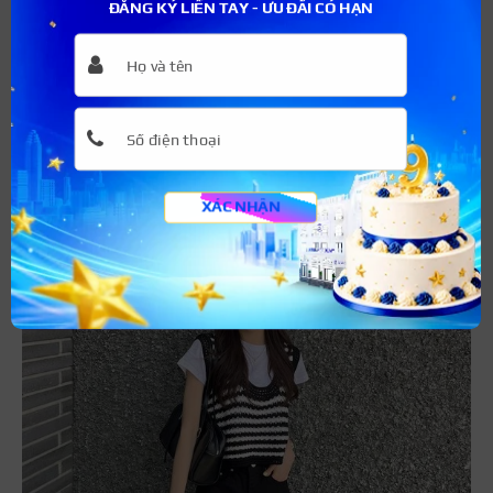
ĐĂNG KÝ LIỀN TAY - ƯU ĐÃI CÓ HẠN
dáng ngắn với quần jean ngắn, các nàng sẽ sở hữu vẻ
ngoài đáng yêu, năng động và cực kỳ trẻ trung. Với những
bạn lựa chọn quần jean với áo gile dáng dài, bạn trông
rất sành điệu và thời trang.
XÁC NHẬN