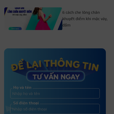
6 cách che lông chân
khuyết điểm khi mặc váy,
đầm
Mỗi lần triệt lông bikini cách nhau bao
lâu? Bao lâu tẩy lông bikini 1 lần?
TOP 10+ Dáng chân mày đẹp tự
nhiên mang lại may mắn 2026
Họ và tên
Top 10+ kiểu chân mày nam đẹp và
Số điện thoại
ý nghĩa trong phong thủy