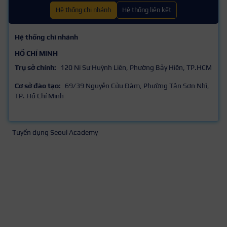
Hệ thống chi nhánh
Hệ thống liên kết
Hệ thống chi nhánh
HỒ CHÍ MINH
Trụ sở chính:
120 Ni Sư Huỳnh Liên, Phường Bảy Hiền, TP.HCM
Cơ sở đào tạo:
69/39 Nguyễn Cửu Đàm, Phường Tân Sơn Nhì,
TP. Hồ Chí Minh
Tuyển dụng Seoul Academy