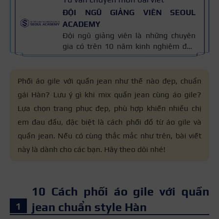
ĐỘI NGŨ GIẢNG VIÊN SEOUL
ACADEMY
Đội ngũ giảng viên là những chuyên
gia có trên 10 năm kinh nghiệm đào
tạo nghề và kiến thức thẩm mỹ
chuyên môn sâu về spa, phun xăm,
nối mi, trang điểm, tóc. Nội dung bài
Phối áo gile với quần jean như thế nào đẹp, chuẩn
viết được xây dựng dựa trên giáo trình
gái Hàn? Lưu ý gì khi mix quần jean cùng áo gile?
đào tạo và kinh nghiệm giảng dạy
Lựa chọn trang phục đẹp, phù hợp khiến nhiều chị
thực tế, đồng thời được cập nhật
thường xuyên để đảm bảo tính chính
em đau đầu, đặc biệt là cách phối đồ từ áo gile và
xác.
quần jean. Nếu có cùng thắc mắc như trên, bài viết
này là dành cho các bạn. Hãy theo dõi nhé!
10 Cách phối áo gile với quần
jean chuẩn style Hàn