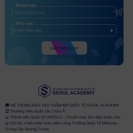
Khóa học
Khu vực
Gửi thông tin
🎓 HỆ THỐNG ĐÀO TẠO THẨM MỸ QUỐC TẾ SEOUL ACADEMY
🏆 Thương Hiệu Xuất Sắc Châu Á
🤝 Thành viên Quốc tế CIDESCO – Chuẩn mực làm đẹp toàn cầu
🤝 Đối tác chiến lược toàn diện cùng Trường Quốc Tế Mekong –
Trung Cấp Quang Trung