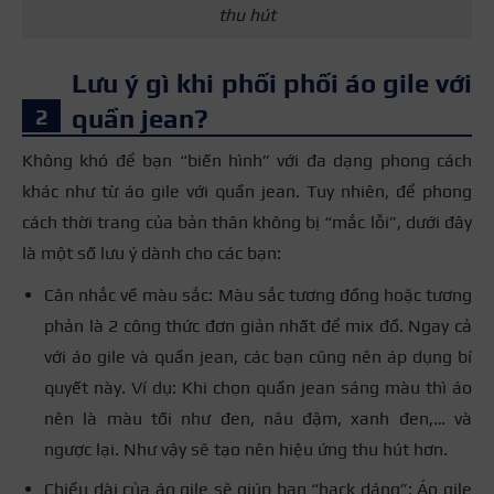
thu hút
Lưu ý gì khi phối phối áo gile với
quần jean?
Không khó để bạn “biến hình” với đa dạng phong cách
khác như từ áo gile với quần jean. Tuy nhiên, để phong
cách thời trang của bản thân không bị “mắc lỗi”, dưới đây
là một số lưu ý dành cho các bạn:
Cân nhắc về màu sắc: Màu sắc tương đồng hoặc tương
phản là 2 công thức đơn giản nhất để mix đồ. Ngay cả
với áo gile và quần jean, các bạn cũng nên áp dụng bí
quyết này. Ví dụ: Khi chọn quần jean sáng màu thì áo
nên là màu tối như đen, nâu đậm, xanh đen,… và
ngược lại. Như vậy sẽ tạo nên hiệu ứng thu hút hơn.
Chiều dài của áo gile sẽ giúp bạn “hack dáng”: Áo gile