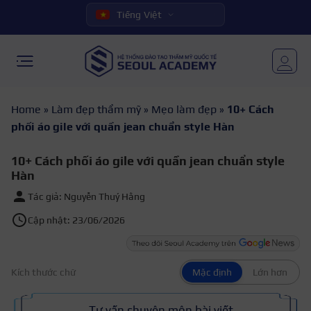
Tiếng Việt
Home
»
Làm đẹp thẩm mỹ
»
Mẹo làm đẹp
»
10+ Cách
phối áo gile với quần jean chuẩn style Hàn
10+ Cách phối áo gile với quần jean chuẩn style
Hàn
Tác giả: Nguyễn Thuý Hằng
Cập nhật: 23/06/2026
Kích thước chữ
Mặc định
Lớn hơn
Tư vấn chuyên môn bài viết