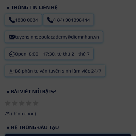
THÔNG TIN LIÊN HỆ
1800 0084
(+84) 901898444
tuyensinhseoulacademy@diemnhan.vn
Open: 8:00 - 17:30, từ thứ 2 - thứ 7
Bộ phận tư vấn tuyển sinh làm việc 24/7
BÀI VIẾT NỔI BẬT
❯
/5 (
bình chọn)
HỆ THỐNG ĐÀO TẠO