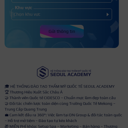
Khu vực
Gửi thông tin
🎓 HỆ THỐNG ĐÀO TẠO THẨM MỸ QUỐC TẾ SEOUL ACADEMY
🏆 Thương Hiệu Xuất Sắc Châu Á
🤝 Thành viên Quốc tế CIDESCO – Chuẩn mực làm đẹp toàn cầu
🤝 Đối tác chiến lược toàn diện cùng Trường Quốc Tế Mekong –
Trung Cấp Quang Trung
💼 Cam kết đầu ra 360°: Việc làm tại DN Group & đối tác toàn quốc
– Hỗ trợ mở tiệm – Đào tạo tự kéo khách
🎁 MIỄN PHÍ khóa: Setup Spa – Marketing – Bán hàng – Thương