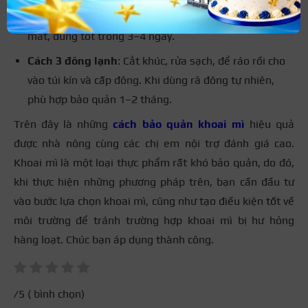
lột vỏ vào hộp kín hoặc túi zip, ngâm nước rồi đặt ngăn
mát, dùng tốt trong 3–4 ngày.
Cách 3 đông lạnh
: Cắt khúc, rửa sạch, để ráo rồi cho
vào túi kín và cấp đông. Khi dùng rã đông tự nhiên,
phù hợp bảo quản 1–2 tháng.
Trên đây là những
cách bảo quản khoai mì
hiệu quả
được nhà nông cùng các chị em nội trợ đánh giá cao.
Khoai mì là một loại thực phẩm rất khó bảo quản, do đó,
khi thực hiện những phương pháp trên, bạn cần đầu tư
vào bước lựa chọn khoai mì, cũng như tạo điều kiện tốt về
môi trường để tránh trường hợp khoai mì bị hư hỏng
hàng loạt. Chúc bạn áp dụng thành công.
/5 (
bình chọn)