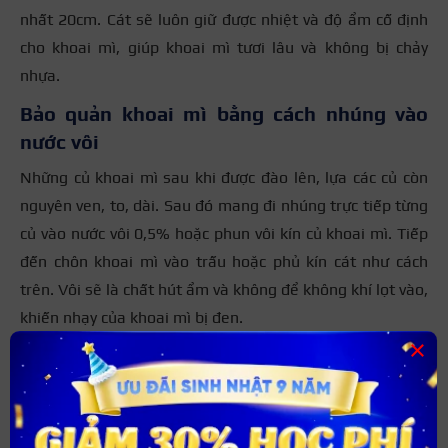
nhất 20cm. Cát sẽ luôn giữ được nhiệt và độ ẩm cố định
cho khoai mì, giúp khoai mì tươi lâu và không bị chảy
nhựa.
Bảo quản khoai mì bằng cách nhúng vào
nước vôi
Những củ khoai mì sau khi được đào lên, lựa các củ còn
nguyên ven, to, dài. Sau đó mang đi nhúng trực tiếp từng
củ vào nước vôi 0,5% hoặc phun vôi kín củ khoai mì. Tiếp
đến chôn khoai mì vào trấu hoặc phủ kín cát như cách
trên. Vôi sẽ là chất hút ẩm và không để không khí lọt vào,
khiến nhạy của khoai mì bị đen.
×