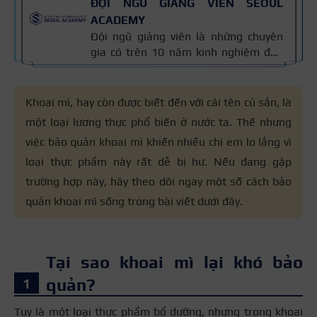
ĐỘI NGŨ GIẢNG VIÊN SEOUL
ACADEMY
Đội ngũ giảng viên là những chuyên
gia có trên 10 năm kinh nghiệm đào
tạo nghề và kiến thức thẩm mỹ
chuyên môn sâu về spa, phun xăm,
nối mi, trang điểm, tóc. Nội dung bài
Khoai mì, hay còn được biết đến với cái tên củ sắn, là
viết được xây dựng dựa trên giáo trình
một loại lương thực phổ biến ở nước ta. Thế nhưng
đào tạo và kinh nghiệm giảng dạy
việc bảo quản khoai mì khiến nhiều chị em lo lắng vì
thực tế, đồng thời được cập nhật
thường xuyên để đảm bảo tính chính
loại thực phẩm này rất dễ bị hư. Nếu đang gặp
xác.
trường hợp này, hãy theo dõi ngay một số cách bảo
quản khoai mì sống trong bài viết dưới đây.
Tại sao khoai mì lại khó bảo
quản?
Tuy là một loại thực phẩm bổ dưỡng, nhưng trong khoai