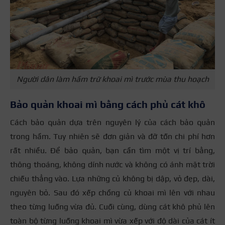
Người dân làm hầm trữ khoai mì trước mùa thu hoạch
Bảo quản khoai mì bằng cách phủ cát khô
Cách bảo quản dựa trên nguyên lý của cách bảo quản
trong hầm. Tuy nhiên sẽ đơn giản và đỡ tốn chi phí hơn
rất nhiều. Để bảo quản, bạn cần tìm một vị trí bằng,
thông thoáng, không dính nước và không có ánh mặt trời
chiếu thẳng vào. Lựa những củ không bị dập, vỏ đẹp, dài,
nguyên bỏ. Sau đó xếp chồng củ khoai mì lên với nhau
theo từng luống vừa đủ. Cuối cùng, dùng cát khô phủ lên
toàn bộ từng luống khoai mì vừa xếp với độ dài của cát ít