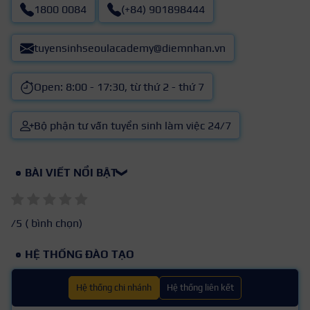
1800 0084
(+84) 901898444
tuyensinhseoulacademy@diemnhan.vn
Open: 8:00 - 17:30, từ thứ 2 - thứ 7
Bộ phận tư vấn tuyển sinh làm việc 24/7
BÀI VIẾT NỔI BẬT
❯
/5 (
bình chọn)
HỆ THỐNG ĐÀO TẠO
Hệ thống chi nhánh
Hệ thống liên kết