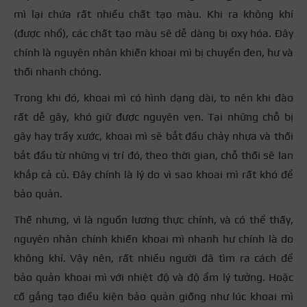
mì lại chứa rất nhiều chất tạo màu. Khi ra không khí
(được nhổ), các chất tạo màu sẽ dễ dàng bị oxy hóa. Đây
chính là nguyên nhân khiến khoai mì bị chuyển đen, hư và
thối nhanh chóng.
Trong khi đó, khoai mì có hình dạng dài, to nên khi đào
rất dễ gãy, khó giữ được nguyên vẹn. Tại những chỗ bị
gãy hay trầy xước, khoai mì sẽ bắt đầu chảy nhựa và thối
bắt đầu từ những vị trí đó, theo thời gian, chỗ thối sẽ lan
khắp cả củ. Đây chính là lý do vì sao khoai mì rất khó để
bảo quản.
Thế nhưng, vì là nguồn lương thực chính, và có thể thấy,
nguyên nhân chính khiến khoai mì nhanh hư chính là do
không khí. Vậy nên, rất nhiều người đã tìm ra cách để
bảo quản khoai mì với nhiệt độ và độ ẩm lý tưởng. Hoặc
cố gắng tạo điều kiện bảo quản giống như lúc khoai mì