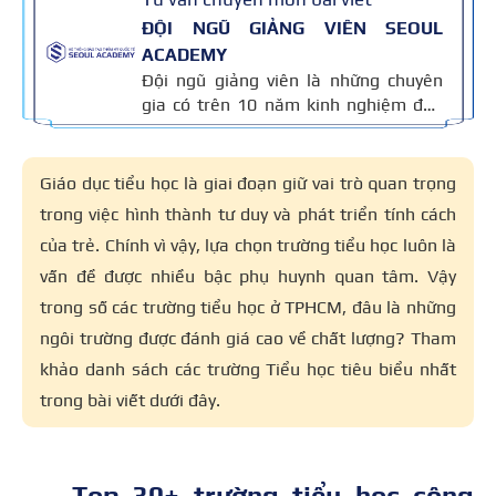
ĐỘI NGŨ GIẢNG VIÊN SEOUL
ACADEMY
Đội ngũ giảng viên là những chuyên
gia có trên 10 năm kinh nghiệm đào
tạo nghề và kiến thức thẩm mỹ
chuyên môn sâu về spa, phun xăm,
nối mi, trang điểm, tóc. Nội dung bài
Giáo dục tiểu học là giai đoạn giữ vai trò quan trọng
viết được xây dựng dựa trên giáo trình
trong việc hình thành tư duy và phát triển tính cách
đào tạo và kinh nghiệm giảng dạy
của trẻ. Chính vì vậy, lựa chọn trường tiểu học luôn là
thực tế, đồng thời được cập nhật
thường xuyên để đảm bảo tính chính
vấn đề được nhiều bậc phụ huynh quan tâm. Vậy
xác.
trong số các trường tiểu học ở TPHCM, đâu là những
ngôi trường được đánh giá cao về chất lượng? Tham
khảo danh sách các trường Tiểu học tiêu biểu nhất
trong bài viết dưới đây.
Top 30+ trường tiểu học công