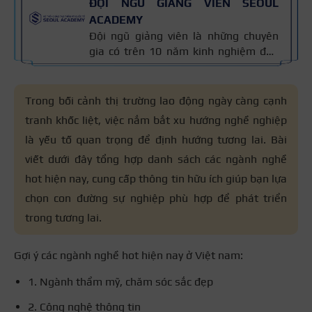
ĐỘI NGŨ GIẢNG VIÊN SEOUL
ACADEMY
Đội ngũ giảng viên là những chuyên
gia có trên 10 năm kinh nghiệm đào
tạo nghề và kiến thức thẩm mỹ
chuyên môn sâu về spa, phun xăm,
nối mi, trang điểm, tóc. Nội dung bài
Trong bối cảnh thị trường lao động ngày càng cạnh
viết được xây dựng dựa trên giáo trình
tranh khốc liệt, việc nắm bắt xu hướng nghề nghiệp
đào tạo và kinh nghiệm giảng dạy
là yếu tố quan trọng để định hướng tương lai. Bài
thực tế, đồng thời được cập nhật
thường xuyên để đảm bảo tính chính
viết dưới đây tổng hợp danh sách các ngành nghề
xác.
hot hiện nay, cung cấp thông tin hữu ích giúp bạn lựa
chọn con đường sự nghiệp phù hợp để phát triển
trong tương lai.
Gợi ý
các ngành nghề hot hiện nay ở Việt nam:
1. Ngành thẩm mỹ, chăm sóc sắc đẹp
2. Công nghệ thông tin