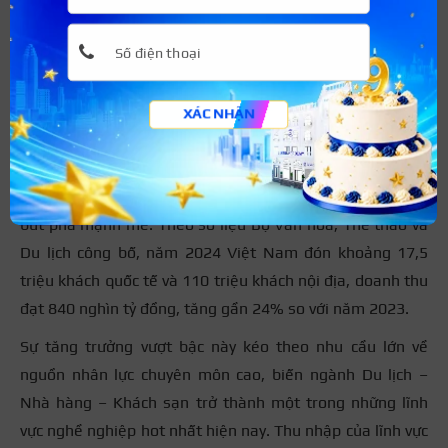
Tùy vào khu vực làm việc và quy mô doanh nghiệp, mức
lương ngành Logistics có thể dao động từ 8.000.000 –
20.000.000 triệu đồng/tháng trở lên.
XÁC NHẬN
Du lịch – Nhà hàng – Khách sạn
Trải qua giai đoạn phục hồi sau đại dịch Covid-19, ngành
du lịch – nhà hàng – khách sạn đang có sự phát triển và
bứt phá mạnh mẽ. Theo số liệu Bộ Văn hóa, Thể thao và
Du lịch công bố, năm 2024 Việt Nam đón khoảng 17,5
triệu khách quốc tế và 110 triệu khách nội địa, doanh thu
đạt 840 nghìn tỷ đồng, tăng gần 24% so với năm 2023.
Sự tăng trưởng vượt bậc này kéo theo nhu cầu lớn về
nguồn nhân lực chuyên môn cao, biến ngành Du lịch –
Nhà hàng – Khách sạn trở thành một trong những lĩnh
vực nghề nghiệp hot nhất hiện nay. Thu nhập của lĩnh vực