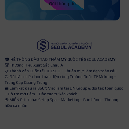
Gửi thông tin
🎓 HỆ THỐNG ĐÀO TẠO THẨM MỸ QUỐC TẾ SEOUL ACADEMY
🏆 Thương Hiệu Xuất Sắc Châu Á
🤝 Thành viên Quốc tế CIDESCO – Chuẩn mực làm đẹp toàn cầu
🤝 Đối tác chiến lược toàn diện cùng Trường Quốc Tế Mekong –
Trung Cấp Quang Trung
💼 Cam kết đầu ra 360°: Việc làm tại DN Group & đối tác toàn quốc
– Hỗ trợ mở tiệm – Đào tạo tự kéo khách
🎁 MIỄN PHÍ khóa: Setup Spa – Marketing – Bán hàng – Thương
hiệu cá nhân