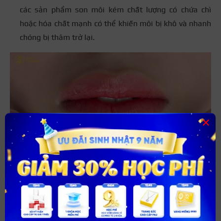
các sản phẩm son môi kém chất lượng có chứa chì
hoặc hóa chất mạnh có thể khiến môi bị khô và nhanh
chóng bị thâm trở lại.
×
Tuân thủ chế độ chăm sóc môi sau khử thâm khoa học
để môi phục hồi và lên màu nhanh chóng, ổn định màu
môi lâu bền