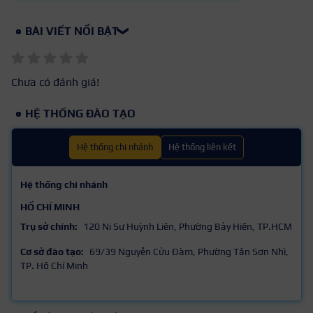
BÀI VIẾT NỔI BẬT
❯
Chưa có đánh giá!
HỆ THỐNG ĐÀO TẠO
Hệ thống chi nhánh
Hệ thống liên kết
Hệ thống chi nhánh
HỒ CHÍ MINH
Trụ sở chính:
120 Ni Sư Huỳnh Liên, Phường Bảy Hiền, TP.HCM
Cơ sở đào tạo:
69/39 Nguyễn Cửu Đàm, Phường Tân Sơn Nhì,
TP. Hồ Chí Minh