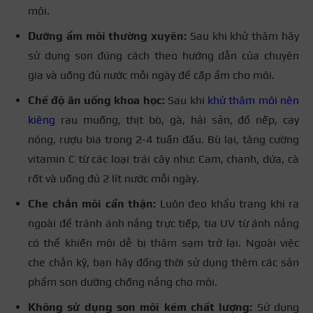
môi.
Dưỡng ẩm môi thường xuyên:
Sau khi khử thâm hãy
sử dụng son đúng cách theo hướng dẫn của chuyên
gia và uống đủ nước mỗi ngày để cấp ẩm cho môi.
Chế độ ăn uống khoa học:
Sau khi
khử thâm môi nên
kiêng
rau muống, thịt bò, gà, hải sản, đồ nếp, cay
nóng, rượu bia trong 2-4 tuần đầu. Bù lại, tăng cường
vitamin C từ các loại trái cây như: Cam, chanh, dứa, cà
rốt và uống đủ 2 lít nước mỗi ngày.
Che chắn môi cẩn thận:
Luôn đeo khẩu trang khi ra
ngoài để tránh ánh nắng trực tiếp, tia UV từ ánh nắng
có thể khiến môi dễ bị thâm sạm trở lại. Ngoài việc
che chắn kỹ, bạn hãy đồng thời sử dụng thêm các sản
phẩm son dưỡng chống nắng cho môi.
Không sử dụng son môi kém chất lượng:
Sử dụng