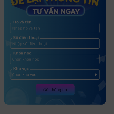
Có nên bôi tế bào gốc sau khi xăm
môi hay không?
Họ và tên
Người bị tiểu đường có xăm môi được
Số điện thoại
không? Cần phải lưu ý gì?
Khóa học
Khu vực
Gửi thông tin