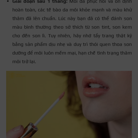
Giai đoạn sau 1 tháng:
Môi đã phục hồi và ổn định
hoàn toàn, các tế bào da môi khỏe mạnh và màu khử
thâm đã lên chuẩn. Lúc này bạn đã có thể đánh son
màu bình thường theo sở thích từ son tint, son kem
cho đến son lì. Tuy nhiên, hãy nhớ tẩy trang thật kỹ
bằng sản phẩm dịu nhẹ và duy trì thói quen thoa son
dưỡng để môi luôn mềm mại, hạn chế tình trạng thâm
môi trở lại.