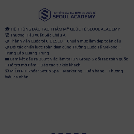
🎓 HỆ THỐNG ĐÀO TẠO THẨM MỸ QUỐC TẾ SEOUL ACADEMY
🏆 Thương Hiệu Xuất Sắc Châu Á
🤝 Thành viên Quốc tế CIDESCO – Chuẩn mực làm đẹp toàn cầu
🤝 Đối tác chiến lược toàn diện cùng Trường Quốc Tế Mekong –
Trung Cấp Quang Trung
💼 Cam kết đầu ra 360°: Việc làm tại DN Group & đối tác toàn quốc
– Hỗ trợ mở tiệm – Đào tạo tự kéo khách
🎁 MIỄN PHÍ khóa: Setup Spa – Marketing – Bán hàng – Thương
hiệu cá nhân