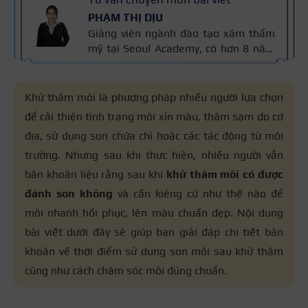
PHẠM THỊ DỊU
Giảng viên ngành đào tạo xăm thẩm
mỹ tại Seoul Academy, có hơn 8 năm
kinh nghiệm trong nghề, đạt nhiều
giải thưởng quốc tế và là Giảng viên
Xuất sắc Seoul Academy 2023. Nội
Khử thâm môi là phương pháp nhiều người lựa chọn
dung được kiểm định dựa trên kinh
để cải thiện tình trạng môi xỉn màu, thâm sạm do cơ
nghiệm và tiêu chuẩn kỹ thuật phun
địa, sử dụng son chứa chì hoặc các tác động từ môi
xăm của cô áp dụng trong đào tạo,
đảm bảo chính xác và an toàn cho
trường. Nhưng sau khi thực hiện, nhiều người vẫn
người học.
băn khoăn liệu rằng sau khi
khử thâm môi có được
đánh son không
và cần kiêng cữ như thế nào để
môi nhanh hồi phục, lên màu chuẩn đẹp. Nội dung
bài viết dưới đây sẽ giúp bạn giải đáp chi tiết băn
khoăn về thời điểm sử dụng son môi sau khử thâm
cũng như cách chăm sóc môi đúng chuẩn.