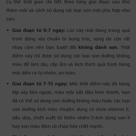
Cụ thể thời gian chi tiết theo từng giai đoạn sau khử
thâm môi và cách sử dụng các loại son môi phù hợp như
sau:
Giai đoạn từ 0-7 ngày:
Lúc này môi đang trong quá
trình đóng vảy chuẩn bị bong tróc, vùng da còn rất
nhạy cảm nên bạn tuyệt đối
không đánh son
. Thời
điểm này chỉ được sử dụng các loại son dưỡng không
màu để làm dịu, cấp ẩm và kích thích quá trình bong
mài diễn ra tự nhiên, an toàn.
Giai đoạn từ 7-15 ngày:
Môi thời điểm này đã bong
lớp vảy bên ngoài, màu môi bắt đầu hình thành, bạn
đã có thể sử dụng son dưỡng không màu hoặc các loại
son dưỡng kích màu chuyên dụng có chứa vitamin E,
dầu dừa, chiết xuất từ thiên nhiên.Tránh dùng son lì
hay son màu đậm có chứa hóa chất mạnh.