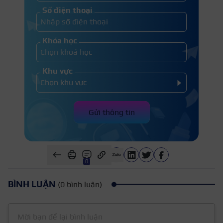
Số điện thoại
Khóa học
Khu vực
Gửi thông tin
0
BÌNH LUẬN
(0 bình luận)