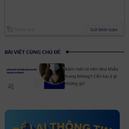
Thêm ảnh
Gửi bình luận
BÀI VIẾT CÙNG CHỦ ĐỀ
Xăm môi có nên đeo khẩu
trang không? Cần lưu ý gì
những gì?
Nên phun môi trước hay tiêm
Filler trước?