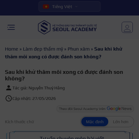
Tiếng Việt
Home
»
Làm đẹp thẩm mỹ
»
Phun xăm
»
Sau khi khử
thâm môi xong có được đánh son không?
Sau khi khử thâm môi xong có được đánh son
không?
Tác giả: Nguyễn Thuý Hằng
Cập nhật: 27/05/2026
Kích thước chữ
Mặc định
Lớn hơn
Tư vấn chuyên môn bài viết