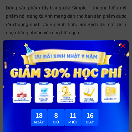
Dòng sản phẩm tẩy trang của Simple – thương hiệu mỹ
phẩm nổi tiếng từ Anh mang đến cho bạn sản phẩm được
ưa chuộng nhất, với sự lành tính, làm sạch da một cách
nhẹ nhàng nhưng vô cùng hiệu quả.
×
Với chi phí chỉ 230.000 VNĐ/chai.
18
8
11
15
NGÀY
GIỜ
PHÚT
GIÂY