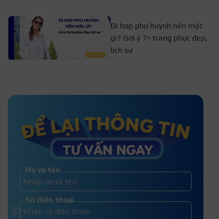
Đi họp phụ huynh nên mặc
gì? Gợi ý 7+ trang phục đẹp,
lịch sự
Mặc áo trắng nên mặc áo lót màu
gì để không lộ nội y?
Con gái làm sao để thơm suốt ngày
mà không lo mùi cơ thể?
Họ và tên
Tại sao phụ nữ phải đẹp? Những lý
Số điện thoại
do khiến các bạn nữ thức tỉnh