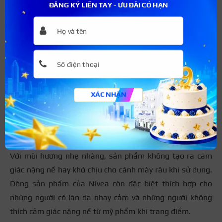
ĐĂNG KÝ LIỀN TAY - ƯU ĐÃI CÓ HẠN
Thiết kế bao bì đơn giản – tập trung vào sản phẩm
Nước tẩy trang cho nam Nivea
Với Nivea, bạn sẽ có cách dùng nước tẩy trang đơn giản
hơn rất nhiều vì sản phẩm này là sự kết hợp hoàn hảo
giữa tẩy sạch mọi bụi bẩn và các lớp trang điểm trên
XÁC NHẬN
khuôn mặt bạn. Việc kết hợp hiệu quả giữa nước và phân
tử micellar giúp làn da nam giới luôn được duy trì độ ẩm
cần thiết, giữ cho làn da không bị khô, giúp da luôn khỏe
mạnh.
Với mùi hương nhẹ nhàng, sản phẩm không tạo ra cảm
giác nặng nề hay khó chịu cho cánh mày râu khi sử dụng.
Dòng sản phẩm của Nivea còn đặc biệt thích hợp cho
những người có làn da nhạy cảm và những người không
thích cảm giác nặng nề từ mỹ phẩm khi trang điểm.