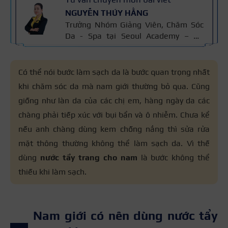
NGUYỄN THÚY HẰNG
Trưởng Nhóm Giảng Viên, Chăm Sóc
Da - Spa tại Seoul Academy – Hệ
thống Đào tạo Thẩm mỹ Quốc tế với
hơn 15 năm kinh nghiệm Ngành
Chăm Sóc Da, chứng chỉ thẩm mỹ
Có thể nói bước làm sạch da là bước quan trọng nhất
Cidesco Thụy Sỹ 2011, chứng chỉ
khi chăm sóc da mà nam giới thường bỏ qua. Cũng
chuyên sâu Body Cibtac Singapore,
giống như làn da của các chị em, hàng ngày da các
ban giám khảo Hiệp hội ngành làm
đẹp Asian.
chàng phải tiếp xúc với bụi bẩn và ô nhiễm. Chưa kể
nếu anh chàng dùng kem chống nắng thì sửa rửa
mặt thông thường không thể làm sạch da. Vì thế
dùng
nước tẩy trang cho nam
là bước không thể
thiếu khi làm sạch.
Nam giới có nên dùng nước tẩy