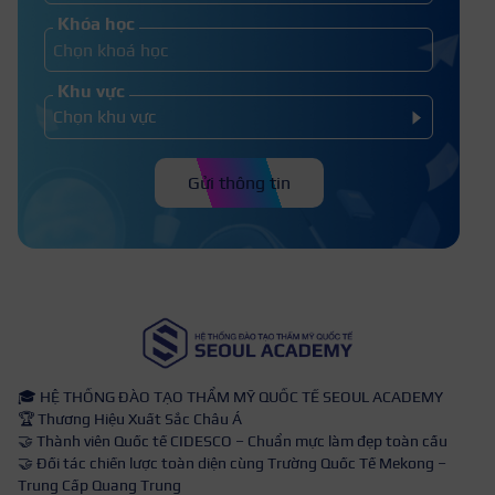
Khóa học
Khu vực
Gửi thông tin
🎓 HỆ THỐNG ĐÀO TẠO THẨM MỸ QUỐC TẾ SEOUL ACADEMY
🏆 Thương Hiệu Xuất Sắc Châu Á
🤝 Thành viên Quốc tế CIDESCO – Chuẩn mực làm đẹp toàn cầu
🤝 Đối tác chiến lược toàn diện cùng Trường Quốc Tế Mekong –
Trung Cấp Quang Trung