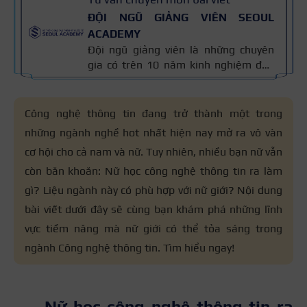
ĐỘI NGŨ GIẢNG VIÊN SEOUL
ACADEMY
Đội ngũ giảng viên là những chuyên
gia có trên 10 năm kinh nghiệm đào
tạo nghề và kiến thức thẩm mỹ
chuyên môn sâu về spa, phun xăm,
nối mi, trang điểm, tóc. Nội dung bài
Công nghệ thông tin đang trở thành một trong
viết được xây dựng dựa trên giáo trình
những ngành nghề hot nhất hiện nay mở ra vô vàn
đào tạo và kinh nghiệm giảng dạy
cơ hội cho cả nam và nữ. Tuy nhiên, nhiều bạn nữ vẫn
thực tế, đồng thời được cập nhật
thường xuyên để đảm bảo tính chính
còn băn khoăn: Nữ học công nghệ thông tin ra làm
xác.
gì? Liệu ngành này có phù hợp với nữ giới? Nội dung
bài viết dưới đây sẽ cùng bạn khám phá những lĩnh
vực tiềm năng mà nữ giới có thể tỏa sáng trong
ngành Công nghệ thông tin. Tìm hiểu ngay!
Nữ học công nghệ thông tin ra