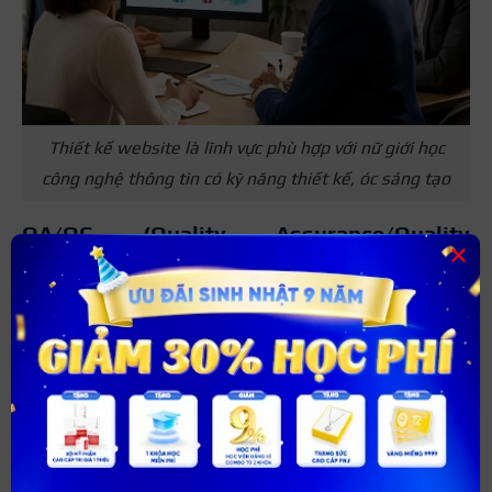
Thiết kế website là lĩnh vực phù hợp với nữ giới học
công nghệ thông tin có kỹ năng thiết kế, óc sáng tạo
QA/QC (Quality Assurance/Quality
×
Control)
Cũng tương tự như tester, QA/QC là vị trí Đảm bảo chất
lượng (QA) và kiểm soát chất lượng (QC), có vai trò đảm
bảo chất lượng sản phẩm CNTT thông qua việc thiết lập
quy trình phát triển sản phẩm và kiểm tra chất lượng,
đảm bảo rằng sản phẩm sau cùng đáp ứng các tiêu
chuẩn chất lượng và hoạt động hiệu quả.