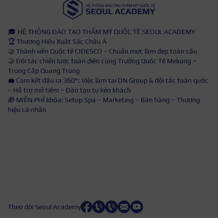
🎓 HỆ THỐNG ĐÀO TẠO THẨM MỸ QUỐC TẾ SEOUL ACADEMY
🏆 Thương Hiệu Xuất Sắc Châu Á
🤝 Thành viên Quốc tế CIDESCO – Chuẩn mực làm đẹp toàn cầu
🤝 Đối tác chiến lược toàn diện cùng Trường Quốc Tế Mekong –
Trung Cấp Quang Trung
💼 Cam kết đầu ra 360°: Việc làm tại DN Group & đối tác toàn quốc
– Hỗ trợ mở tiệm – Đào tạo tự kéo khách
🎁 MIỄN PHÍ khóa: Setup Spa – Marketing – Bán hàng – Thương
hiệu cá nhân
Theo dõi Seoul Academy