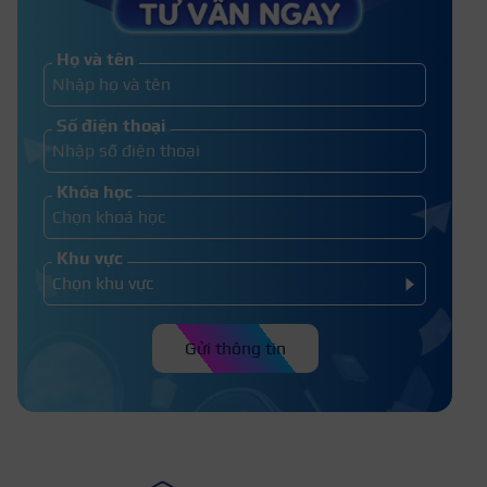
gì? Cần tập trung môn nào?
Họ và tên
C14 gồm những ngành nào? Top 10+
Số điện thoại
Nghề lương cao 2026
Khóa học
Khu vực
Gửi thông tin