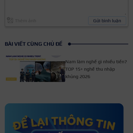
Thêm ảnh
Gửi bình luận
BÀI VIẾT CÙNG CHỦ ĐỀ
Nam làm nghề gì nhiều tiền?
TOP 15+ nghề thu nhập
khủng 2026
Học công nghệ thông tin ra làm gì?
Làm lương bao nhiêu?
Ngành marketing cần học những môn