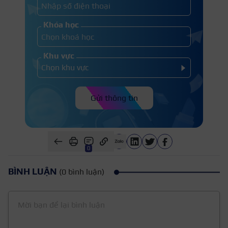
Khóa học
Khu vực
Gửi thông tin
0
BÌNH LUẬN
(0 bình luận)