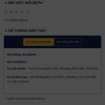
BÀI VIẾT NỔI BẬT
❯
/5 (
bình chọn)
HỆ THỐNG ĐÀO TẠO
Hệ thống chi nhánh
Hệ thống liên kết
Hệ thống chi nhánh
HỒ CHÍ MINH
Trụ sở chính:
120 Ni Sư Huỳnh Liên, Phường Bảy Hiền, TP.HCM
Cơ sở đào tạo:
69/39 Nguyễn Cửu Đàm, Phường Tân Sơn Nhì,
TP. Hồ Chí Minh
Tuyển dụng Seoul Academy