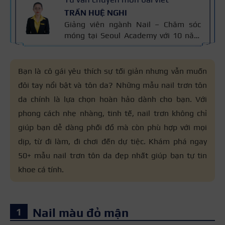
TRẦN HUỆ NGHI
Giảng viên ngành Nail – Chăm sóc
móng tại Seoul Academy với 10 năm
kinh nghiệm trong nghề. Có chuyên
môn đào tạo kỹ thuật chăm sóc
móng, sơn gel, đắp bột và vẽ móng
Bạn là cô gái yêu thích sự tối giản nhưng vẫn muốn
nghệ thuật. Kiến thức trong bài được
đôi tay nổi bật và tôn da? Những mẫu nail trơn tôn
đối chiếu với quy trình chăm sóc móng
da chính là lựa chọn hoàn hảo dành cho bạn. Với
chuẩn nghề và 10 năm kinh nghiệm
giảng dạy của cô, giúp người đọc nắm
phong cách nhẹ nhàng, tinh tế, nail trơn không chỉ
thông tin đáng tin cậy.
giúp bạn dễ dàng phối đồ mà còn phù hợp với mọi
dịp, từ đi làm, đi chơi đến dự tiệc. Khám phá ngay
50+ mẫu nail trơn tôn da đẹp nhất giúp bạn tự tin
khoe cá tính.
Nail màu đỏ mận