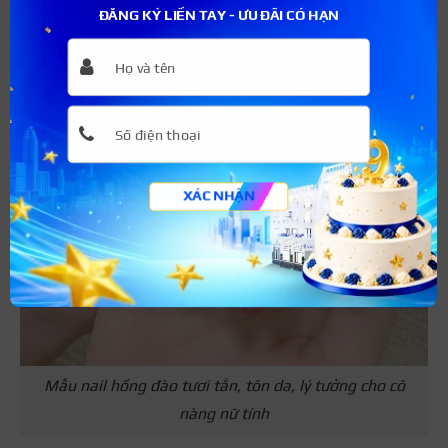
ĐĂNG KÝ LIỀN TAY - ƯU ĐÃI CÓ HẠN
XÁC NHẬN
Mẫu nail hồng đào tươi tắn, tôn da, lý tưởng cho cô
nàng nữ tính