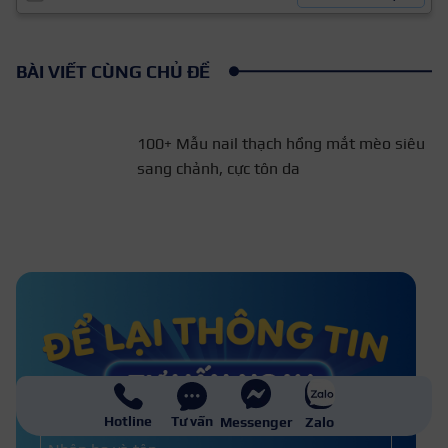
BÀI VIẾT CÙNG CHỦ ĐỀ
100+ Mẫu nail thạch hồng
mắt mèo siêu sang chảnh,
cực tôn da
Tổng hợp 100+ mẫu nail tay đơn giản
được yêu thích 2026
Top 10 Mẫu nail xương rồng siêu dễ
thương cho nàng cá tính
Hotline
Tư vấn
Messenger
Zalo
Họ và tên