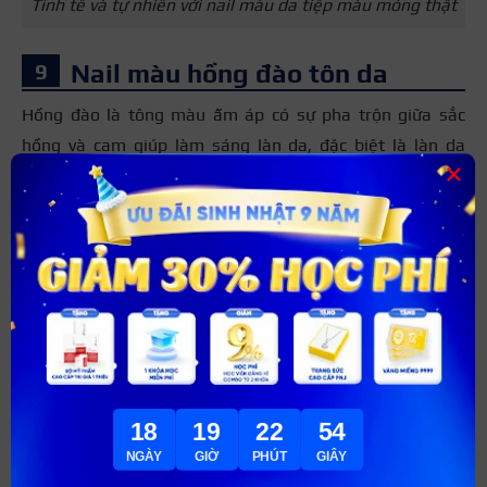
Tinh tế và tự nhiên với nail màu da tiệp màu móng thật
Nail màu hồng đào tôn da
Hồng đào là tông màu ấm áp có sự pha trộn giữa sắc
hồng và cam giúp làm sáng làn da, đặc biệt là làn da
×
người châu Á ngăm hoặc vàng. Màu sắc này mang đến sự
nữ tính, tươi tắn, phù hợp với các bạn trẻ yêu phong cách
lãng mạn. Nail hồng đào là lựa chọn hoàn hảo cho những
buổi hẹn hò hay những chuyến du lịch mùa hè.
18
19
22
52
NGÀY
GIỜ
PHÚT
GIÂY