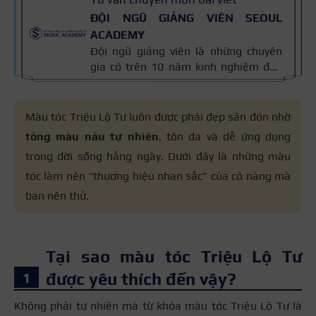
ĐỘI NGŨ GIẢNG VIÊN SEOUL
ACADEMY
Đội ngũ giảng viên là những chuyên
gia có trên 10 năm kinh nghiệm đào
tạo nghề và kiến thức thẩm mỹ
chuyên môn sâu về spa, phun xăm,
nối mi, trang điểm, tóc. Nội dung bài
Màu tóc Triệu Lộ Tư luôn được phái đẹp săn đón nhờ
viết được xây dựng dựa trên giáo trình
tông màu nâu tự nhiên
, tôn da và dễ ứng dụng
đào tạo và kinh nghiệm giảng dạy
trong đời sống hằng ngày. Dưới đây là những màu
thực tế, đồng thời được cập nhật
thường xuyên để đảm bảo tính chính
tóc làm nên “thương hiệu nhan sắc” của cô nàng mà
xác.
bạn nên thử.
Tại sao màu tóc Triệu Lộ Tư
được yêu thích đến vậy?
Không phải tự nhiên mà từ khóa màu tóc Triệu Lộ Tư là