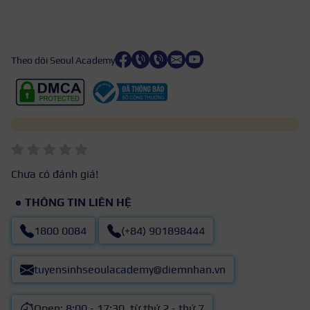
Theo dõi Seoul Academy
Chưa có đánh giá!
THÔNG TIN LIÊN HỆ
1800 0084
(+84) 901898444
tuyensinhseoulacademy@diemnhan.vn
Open: 8:00 - 17:30, từ thứ 2 - thứ 7