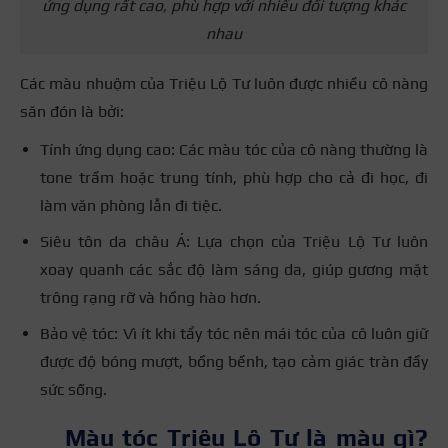
ứng dụng rất cao, phù hợp với nhiều đối tượng khác
nhau
Các màu nhuộm của Triệu Lộ Tư luôn được nhiều cô nàng
săn đón là bởi:
Tính ứng dụng cao: Các màu tóc của cô nàng thường là
tone trầm hoặc trung tính, phù hợp cho cả đi học, đi
làm văn phòng lẫn đi tiệc.
Siêu tôn da châu Á: Lựa chọn của Triệu Lộ Tư luôn
xoay quanh các sắc độ làm sáng da, giúp gương mặt
trông rạng rỡ và hồng hào hơn.
Bảo vệ tóc: Vì ít khi tẩy tóc nên mái tóc của cô luôn giữ
được độ bóng mượt, bồng bềnh, tạo cảm giác tràn đầy
sức sống.
Màu tóc Triệu Lộ Tư là màu gì?