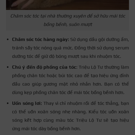
Chăm sóc tóc tại nhà thường xuyên để sở hữu mái tóc
bồng bềnh, suôn mượt
Chăm sóc tóc hàng ngày:
Sử dụng dầu gội dưỡng ẩm,
tránh sấy tóc nóng quá mức. Đồng thời sử dụng serum
dưỡng tóc để giữ độ bóng mượt sau khi nhuộm tóc.
Chú ý đến độ phồng của tóc
: Triệu Lộ Tư thường làm
phồng chân tóc hoặc búi tóc cao để tạo hiệu ứng đỉnh
đầu cao giúp gương mặt nhỏ nhắn hơn. Bạn có thể
dùng kẹp phồng chân tóc để mái tóc bồng bềnh hơn.
Uốn sóng lơi:
Thay vì chỉ nhuộm rồi để tóc thẳng, bạn
có thể uốn xoăn sóng nhẹ nhàng. Kiểu tóc uốn xoăn
sóng kết hợp cùng màu tóc Triệu Lộ Tư sẽ tạo hiệu
ứng mái tóc dày bồng bềnh hơn.