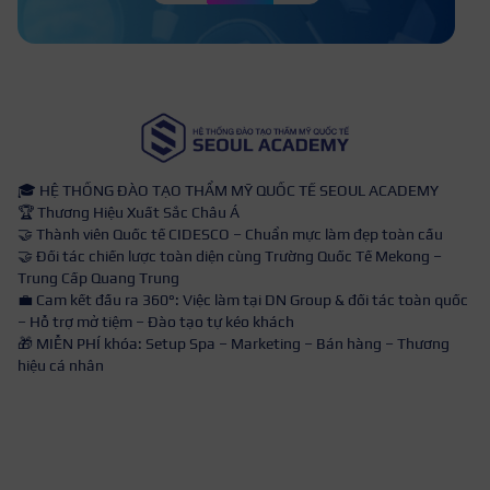
🎓 HỆ THỐNG ĐÀO TẠO THẨM MỸ QUỐC TẾ SEOUL ACADEMY
🏆 Thương Hiệu Xuất Sắc Châu Á
🤝 Thành viên Quốc tế CIDESCO – Chuẩn mực làm đẹp toàn cầu
🤝 Đối tác chiến lược toàn diện cùng Trường Quốc Tế Mekong –
Trung Cấp Quang Trung
💼 Cam kết đầu ra 360°: Việc làm tại DN Group & đối tác toàn quốc
– Hỗ trợ mở tiệm – Đào tạo tự kéo khách
🎁 MIỄN PHÍ khóa: Setup Spa – Marketing – Bán hàng – Thương
hiệu cá nhân