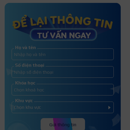
tóc nhuộm nhanh tại nhà
Xám khói phai ra màu gì? Top 15+
màu xám khói đẹp hot nhất
Họ và tên
Tóc nhuộm xanh đen không tẩy phai
Số điện thoại
ra màu gì? Top màu tóc xanh đen đẹp
Khóa học
Khu vực
Gửi thông tin