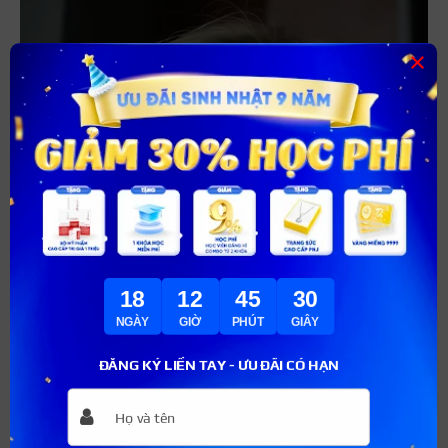
×
18
12
45
28
NGÀY
GIỜ
PHÚT
GIÂY
ĐĂNG KÝ LIỀN TAY - ƯU ĐÃI CÓ HẠN