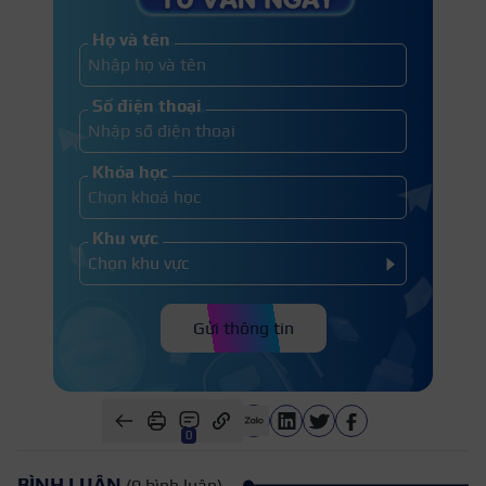
Họ và tên
Số điện thoại
Khóa học
Khu vực
Gửi thông tin
0
BÌNH LUẬN
(0 bình luận)