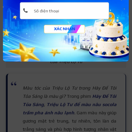
XÁC NHẬN
Cá tính, sành điệu với gam màu nhuộm nâu xám khói
của Triệu Lộ Tư
Màu tóc của Triệu Lộ Tư trong Hãy Để Tôi
Tỏa Sáng là màu gì?
Trong phim
Hãy Để Tôi
Tỏa Sáng
,
Triệu Lộ Tư
để màu nâu socola
trầm pha ánh nâu lạnh
. Gam màu này giúp
gương mặt trẻ trung, tự nhiên, tôn làn da
trắng sáng và phù hợp hình tượng nhân vật