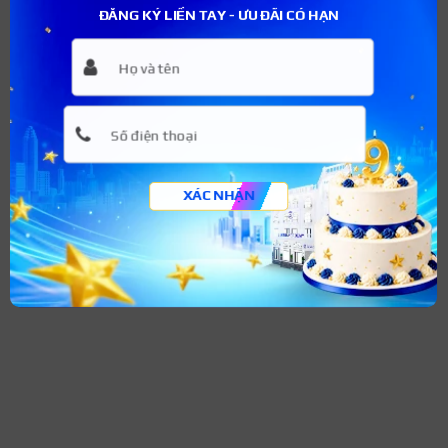
ĐĂNG KÝ LIỀN TAY - ƯU ĐÃI CÓ HẠN
Hình xăm hoa sen hồng điểm tô cho vẻ đẹp thanh tao,
thu hút mọi ánh nhìn
XÁC NHẬN