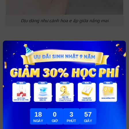
Dịu dàng như cánh hoa e ấp giữa nắng mai
×
18
0
3
56
NGÀY
GIỜ
PHÚT
GIÂY