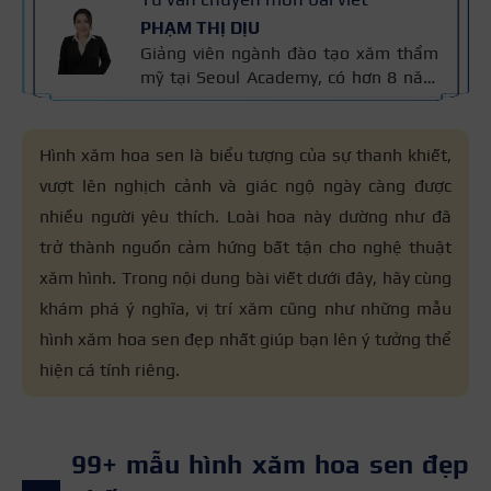
PHẠM THỊ DỊU
Giảng viên ngành đào tạo xăm thẩm
mỹ tại Seoul Academy, có hơn 8 năm
kinh nghiệm trong nghề, đạt nhiều
giải thưởng quốc tế và là Giảng viên
Xuất sắc Seoul Academy 2023. Nội
Hình xăm hoa sen là biểu tượng của sự thanh khiết,
dung được kiểm định dựa trên kinh
vượt lên nghịch cảnh và giác ngộ ngày càng được
nghiệm và tiêu chuẩn kỹ thuật phun
nhiều người yêu thích. Loài hoa này dường như đã
xăm của cô áp dụng trong đào tạo,
đảm bảo chính xác và an toàn cho
trở thành nguồn cảm hứng bất tận cho nghệ thuật
người học.
xăm hình. Trong nội dung bài viết dưới đây, hãy cùng
khám phá ý nghĩa, vị trí xăm cũng như những mẫu
hình xăm hoa sen đẹp nhất giúp bạn lên ý tưởng thể
hiện cá tính riêng.
99+ mẫu hình xăm hoa sen đẹp