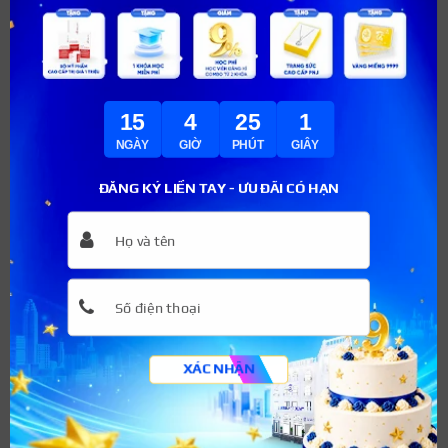
Móng nhọn:
Kiểu móng dài nhọn phù hợp với hầu hết
những kiểu bàn tay và móng tay, kể cả bàn tay tròn
mập và có dáng móng không đều.
15
4
24
59
NGÀY
GIỜ
PHÚT
GIÂY
ĐĂNG KÝ LIỀN TAY - ƯU ĐÃI CÓ HẠN
XÁC NHẬN
Form móng tròn phù hợp với nhiều kiểu bàn tay khác
nhau