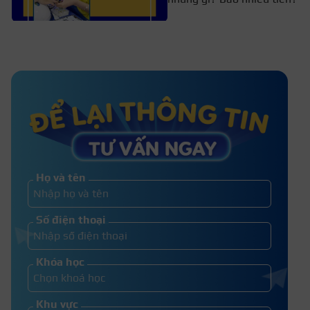
Video hướng dẫn cách vẽ hoa cúc nail
siêu nhanh, siêu đơn
Hướng dẫn cách làm nail box tại nhà
đơn giản, dễ thực hiện
Họ và tên
Học làm nail box – Hướng dẫn cho
Số điện thoại
người mới bắt đầu
Khóa học
Khu vực