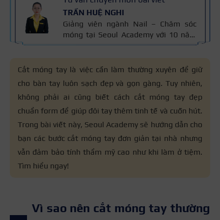
TRẦN HUỆ NGHI
Giảng viên ngành Nail – Chăm sóc
móng tại Seoul Academy với 10 năm
kinh nghiệm trong nghề. Có chuyên
môn đào tạo kỹ thuật chăm sóc
móng, sơn gel, đắp bột và vẽ móng
Cắt móng tay là việc cần làm thường xuyên để giữ
nghệ thuật. Kiến thức trong bài được
cho bàn tay luôn sạch đẹp và gọn gàng. Tuy nhiên,
đối chiếu với quy trình chăm sóc móng
không phải ai cũng biết cách cắt móng tay đẹp
chuẩn nghề và 10 năm kinh nghiệm
giảng dạy của cô, giúp người đọc nắm
chuẩn form để giúp đôi tay thêm tinh tế và cuốn hút.
thông tin đáng tin cậy.
Trong bài viết này, Seoul Academy sẽ hướng dẫn cho
bạn các bước cắt móng tay đơn giản tại nhà nhưng
vẫn đảm bảo tính thẩm mỹ cao như khi làm ở tiệm.
Tìm hiểu ngay!
Vì sao nên cắt móng tay thường