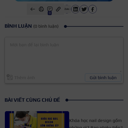
0
BÌNH LUẬN
(0 bình luận)
Thêm ảnh
Gửi bình luận
BÀI VIẾT CÙNG CHỦ ĐỀ
Khóa học nail design gồm
những gì? Bao nhiêu tiền?