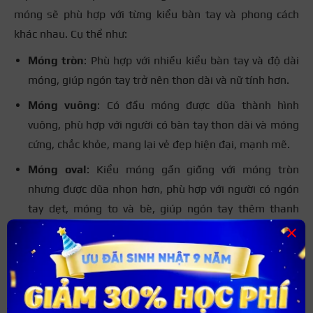
móng sẽ phù hợp với từng kiểu bàn tay và phong cách
khác nhau. Cụ thể như:
Móng tròn
: Phù hợp với nhiều kiểu bàn tay và độ dài
móng, giúp ngón tay trở nên thon dài và nữ tính hơn.
Móng vuông
: Có đầu móng được dũa thành hình
vuông, phù hợp với người có bàn tay thon dài và móng
cứng, chắc khỏe, mang lại vẻ đẹp hiện đại, mạnh mẽ.
Móng oval
: Kiểu móng gần giống với móng tròn
nhưng được dũa nhọn hơn, phù hợp với người có ngón
tay dẹt, móng to và bè, giúp ngón tay thêm thanh
×
thoát hơn.
Móng vuông ova
l: Đầu móng vuông được bo tròn
không còn quá sắc tạo cảm giác nhẹ nhàng nhưng
không kém phần hiện đại.