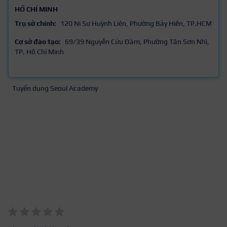
HỒ CHÍ MINH
Trụ sở chính:
120 Ni Sư Huỳnh Liên, Phường Bảy Hiền, TP.HCM
Cơ sở đào tạo:
69/39 Nguyễn Cửu Đàm, Phường Tân Sơn Nhì,
TP. Hồ Chí Minh
Tuyển dụng Seoul Academy