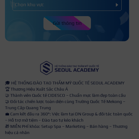
Gửi thông tin
🎓 HỆ THỐNG ĐÀO TẠO THẨM MỸ QUỐC TẾ SEOUL ACADEMY
🏆 Thương Hiệu Xuất Sắc Châu Á
🤝 Thành viên Quốc tế CIDESCO – Chuẩn mực làm đẹp toàn cầu
🤝 Đối tác chiến lược toàn diện cùng Trường Quốc Tế Mekong –
Trung Cấp Quang Trung
💼 Cam kết đầu ra 360°: Việc làm tại DN Group & đối tác toàn quốc
– Hỗ trợ mở tiệm – Đào tạo tự kéo khách
🎁 MIỄN PHÍ khóa: Setup Spa – Marketing – Bán hàng – Thương
hiệu cá nhân