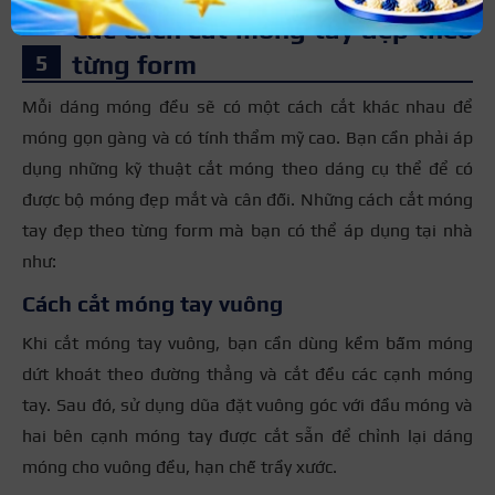
Các cách cắt móng tay đẹp theo
từng form
Mỗi dáng móng đều sẽ có một cách cắt khác nhau để
móng gọn gàng và có tính thẩm mỹ cao. Bạn cần phải áp
dụng những kỹ thuật cắt móng theo dáng cụ thể để có
được bộ móng đẹp mắt và cân đối. Những cách cắt móng
tay đẹp theo từng form mà bạn có thể áp dụng tại nhà
như:
Cách cắt móng tay vuông
Khi cắt móng tay vuông, bạn cần dùng kềm bấm móng
dứt khoát theo đường thẳng và cắt đều các cạnh móng
tay. Sau đó, sử dụng dũa đặt vuông góc với đầu móng và
hai bên cạnh móng tay được cắt sẵn để chỉnh lại dáng
móng cho vuông đều, hạn chế trầy xước.