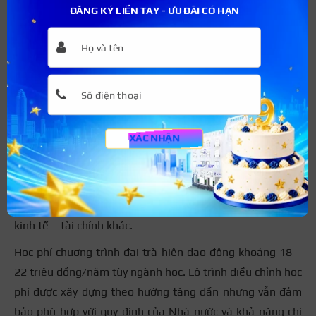
ĐĂNG KÝ LIỀN TAY - ƯU ĐÃI CÓ HẠN
Trực thuộc Ngân hàng Nhà nước Việt Nam, Đại học Ngân
hàng TPHCM là một trong những trường đào tạo tài
chính – ngân hàng hàng đầu cả nước. Ngoài các ngành
truyền thống như Tài chính – Ngân hàng, Kế toán và
Kiểm toán, trường còn phát triển mạnh các ngành mới
như Fintech, Kinh doanh quốc tế, Thương mại điện tử và
XÁC NHẬN
Phân tích dữ liệu trong kinh doanh.
Nhờ nhận được sự hỗ trợ từ cơ quan chủ quản và nguồn
lực Nhà nước, mức học phí của trường vẫn được đánh giá
khá cạnh tranh so với nhiều trường đào tạo khối ngành
kinh tế – tài chính khác.
Học phí chương trình đại trà hiện dao động khoảng 18 –
22 triệu đồng/năm tùy ngành học. Lộ trình điều chỉnh học
phí được xây dựng theo hướng tăng dần nhưng vẫn đảm
bảo phù hợp với quy định của Nhà nước và khả năng chi