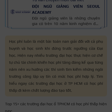
ĐỘI NGŨ GIẢNG VIÊN SEOUL
ACADEMY
Đội ngũ giảng viên là những chuyên
gia có trên 10 năm kinh nghiệm đào
tạo nghề và kiến thức thẩm mỹ
chuyên môn sâu về spa, phun xăm,
nối mi, trang điểm, tóc. Nội dung bài
Học phí luôn là một bài toán nan giải đối với cả phụ
viết được xây dựng dựa trên giáo trình
huynh và học sinh khi đứng trước ngưỡng cửa Đại
đào tạo và kinh nghiệm giảng dạy
học. Hiện nay nhiều trường đại học thực hiện cơ chế
thực tế, đồng thời được cập nhật
thường xuyên để đảm bảo tính chính
tự chủ tài chính khiến học phí tăng đáng kể qua từng
xác.
năm nên xu hướng các thí sinh tìm kiếm những ngôi
trường công lập uy tín có mức học phí hợp lý. Tìm
hiểu ngay các trường đại học ở TP HCM có học phí
thấp đi kèm chất lượng đào tạo tốt.
Top 15+ các trường đại học ổ TPHCM có học phí thấp hiện
nay: