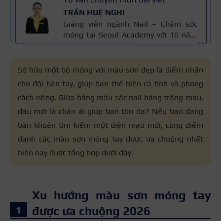
TRẦN HUỆ NGHI
Giảng viên ngành Nail – Chăm sóc
móng tại Seoul Academy với 10 năm
kinh nghiệm trong nghề. Có chuyên
môn đào tạo kỹ thuật chăm sóc
móng, sơn gel, đắp bột và vẽ móng
Sở hữu một bộ móng với màu sơn đẹp là điểm nhấn
nghệ thuật. Kiến thức trong bài được
cho đôi bàn tay, giúp bạn thể hiện cá tính và phong
đối chiếu với quy trình chăm sóc móng
cách riêng. Giữa bảng màu sắc nail hàng trăng màu,
chuẩn nghề và 10 năm kinh nghiệm
giảng dạy của cô, giúp người đọc nắm
đâu mới là chân ái giúp bạn tôn da? Nếu bạn đang
thông tin đáng tin cậy.
băn khoăn tìm kiếm một diện mạo mới, cùng điểm
danh các màu sơn móng tay được ưa chuộng nhất
hiện nay được tổng hợp dưới đây.
Xu hướng màu sơn móng tay
được ưa chuộng 2026