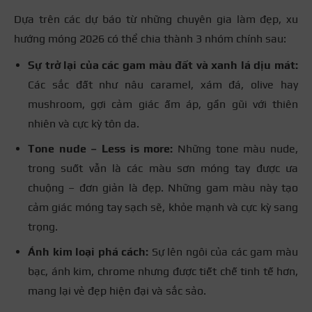
Dựa trên các dự báo từ những chuyên gia làm đẹp, xu
hướng móng 2026 có thể chia thành 3 nhóm chính sau:
Sự trở lại của các gam màu đất và xanh lá dịu mát:
Các sắc đất như nâu caramel, xám đá, olive hay
mushroom, gợi cảm giác ấm áp, gần gũi với thiên
nhiên và cực kỳ tôn da.
Tone nude – Less is more:
Những tone màu nude,
trong suốt vẫn là các màu sơn móng tay được ưa
chuộng – đơn giản là đẹp. Những gam màu này tạo
cảm giác móng tay sạch sẽ, khỏe mạnh và cực kỳ sang
trọng.
Ánh kim loại phá cách:
Sự lên ngôi của các gam màu
bạc, ánh kim, chrome nhưng được tiết chế tinh tế hơn,
mang lại vẻ đẹp hiện đại và sắc sảo.