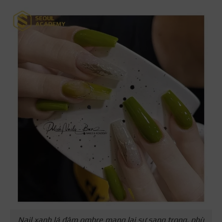
Nail xanh lá đậm ombre mang lại sự sang trọng, phù