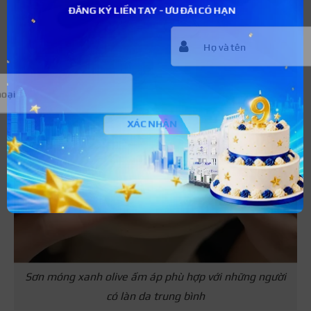
ĐĂNG KÝ LIỀN TAY - ƯU ĐÃI CÓ HẠN
XÁC NHẬN
Sơn móng xanh olive ấm áp phù hợp với những người
có làn da trung bình