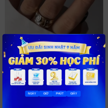
×
Xanh lá đậm metallic lý tưởng cho làn da trắng, phù
hợp với những buổi tiệc đêm
18
7
22
29
NGÀY
GIỜ
PHÚT
GIÂY