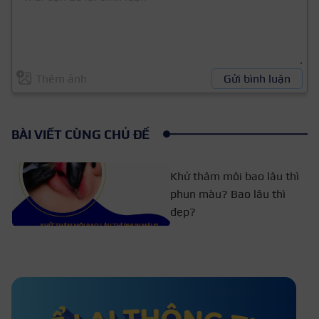
Thêm ảnh
Gửi bình luận
BÀI VIẾT CÙNG CHỦ ĐỀ
Khử thâm môi bao lâu thì
phun màu? Bao lâu thì
đẹp?
Phun môi bị cháy tê phải làm
sao? Bao lâu thì hết?