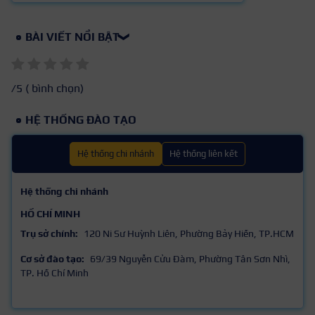
BÀI VIẾT NỔI BẬT
❯
/5 (
bình chọn)
HỆ THỐNG ĐÀO TẠO
Hệ thống chi nhánh
Hệ thống liên kết
Hệ thống chi nhánh
HỒ CHÍ MINH
Trụ sở chính:
120 Ni Sư Huỳnh Liên, Phường Bảy Hiền, TP.HCM
Cơ sở đào tạo:
69/39 Nguyễn Cửu Đàm, Phường Tân Sơn Nhì,
TP. Hồ Chí Minh