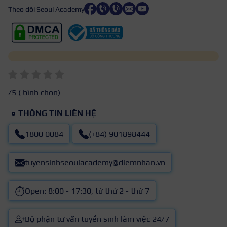
Theo dõi Seoul Academy
/5 (
bình chọn)
THÔNG TIN LIÊN HỆ
1800 0084
(+84) 901898444
tuyensinhseoulacademy@diemnhan.vn
Open: 8:00 - 17:30, từ thứ 2 - thứ 7
Bộ phận tư vấn tuyển sinh làm việc 24/7