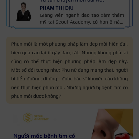
PHẠM THỊ DỊU
Giảng viên ngành đào tạo xăm thẩm
mỹ tại Seoul Academy, có hơn 8 năm
kinh nghiệm trong nghề, đạt nhiều
giải thưởng quốc tế và là Giảng viên
Xuất sắc Seoul Academy 2023. Nội
Phun môi là một phương pháp làm đẹp môi hiện đại,
dung được kiểm định dựa trên kinh
hiệu quả cao lại ít gây đau, rát. Nhưng không phải ai
nghiệm và tiêu chuẩn kỹ thuật phun
cũng có thể thực hiện phương pháp làm đẹp này.
xăm của cô áp dụng trong đào tạo,
đảm bảo chính xác và an toàn cho
Một số đối tượng như: Phụ nữ đang mang thai, người
người học.
bị tiểu đường, dị ứng… được bác sĩ khuyến cáo không
nên thực hiện phun môi. Nhưng người bị bệnh tim có
phun môi được không?