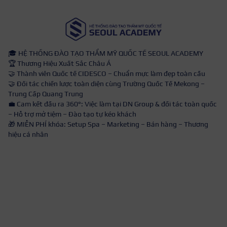
🎓 HỆ THỐNG ĐÀO TẠO THẨM MỸ QUỐC TẾ SEOUL ACADEMY
🏆 Thương Hiệu Xuất Sắc Châu Á
🤝 Thành viên Quốc tế CIDESCO – Chuẩn mực làm đẹp toàn cầu
🤝 Đối tác chiến lược toàn diện cùng Trường Quốc Tế Mekong –
Trung Cấp Quang Trung
💼 Cam kết đầu ra 360°: Việc làm tại DN Group & đối tác toàn quốc
– Hỗ trợ mở tiệm – Đào tạo tự kéo khách
🎁 MIỄN PHÍ khóa: Setup Spa – Marketing – Bán hàng – Thương
hiệu cá nhân