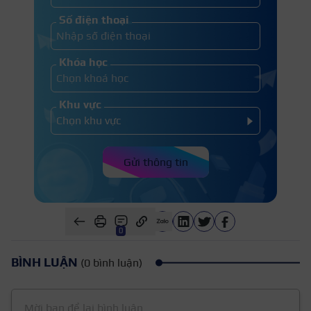
Số điện thoại
Khóa học
Khu vực
Gửi thông tin
0
BÌNH LUẬN
(0 bình luận)