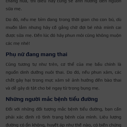
chăng nữa, thì điều này cũng sẽ ảnh hưởng đến nguồn
sữa mẹ.
Do đó, nếu mẹ bỉm đang trong thời gian cho con bú, dù
muốn lắm nhưng hãy cố gắng chờ đợi bé nhà mình cai
được sữa mẹ. Đến lúc đó hãy phun môi cũng không muộn
các mẹ nhé!
Phụ nữ đang mang thai
Cũng tương tự như trên, cơ thể của mẹ bầu chính là
nguồn dinh dưỡng nuôi thai. Do đó, nếu phun xăm, các
chất gây hại trong mực xăm sẽ ảnh hưởng đến bào thai
và dễ gây dị tật cho bé ngay từ trong bụng mẹ.
Những người mắc bệnh tiểu đường
Đối với những đối tượng mắc bệnh tiểu đường, bạn cần
phải xác định rõ tình trạng bệnh của mình. Liệu lượng
đường có ổn không, huyết áp như thế nào, có biến chứng