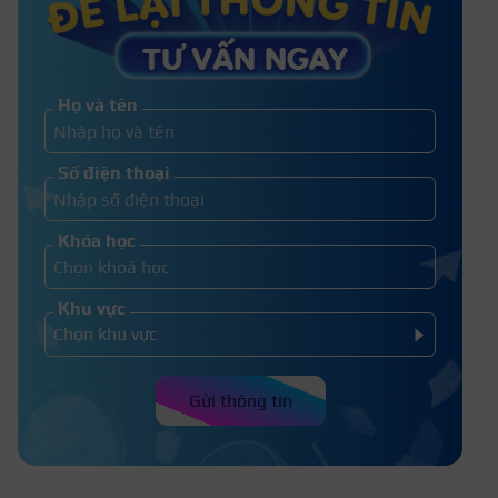
Xăm môi bị sưng mấy ngày? Những
hình ảnh xăm môi bị sưng
Họ và tên
Xăm môi không lên màu phải làm
Số điện thoại
sao? Nguyên nhân, khắc phục
Khóa học
Khu vực
Gửi thông tin