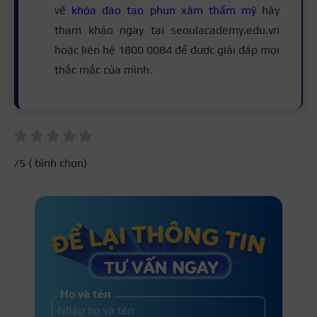
về
khóa đào tạo phun xăm thẩm mỹ
hãy
tham khảo ngay tại seoulacademy.edu.vn
hoặc liên hệ 1800 0084 để được giải đáp mọi
thắc mắc của mình.
/5 (
bình chọn)
Họ và tên