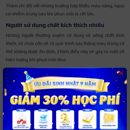
Thậm chí đối với những trường hợp thiếu máu nặng, nguy
cơ nhiễm trùng sau khi phun môi là rất lớn.
Người sử dụng chất kích thích nhiều
Những người thường xuyên sử dụng và uống chất kích
thích, có chứa cồn sẽ có quá trình lưu thông máu trong cơ
thể không được ổn định. Chính điều này sẽ gây ra một số
hiện tượng khi phun môi như:
Máu khó đông, gây cản trở việc phun môi
×
Đường phun môi sẽ không đẹp, thậm chí để lại sẹo và
thâm môi.
Màu mực không đều môi sẽ thường xuyên loang lổ và
không lên đúng màu.