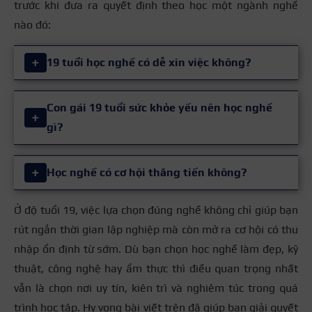
trước khi đưa ra quyết định theo học một ngành nghề
nào đó:
+
19 tuổi học nghề có dễ xin việc không?
Ở tuổi 19, học nghề rất dễ xin việc vì hầu hết các
Con gái 19 tuổi sức khỏe yếu nên học nghề
+
trung tâm đào tạo nghề hiện nay đều có chương
gì?
trình hỗ trợ việc làm cho học viên hoặc giới thiệu nơi
thực tập. Không chỉ vậy, nhiều ngành nghề như làm
Con gái 19 tuổi có sức khỏe yếu nên chọn những
+
Học nghề có cơ hội thăng tiến không?
đẹp, kỹ thuật, pha chế hay sửa chữa điện thoại luôn
ngành nghề nhẹ nhàng, không phải đứng nhiều giờ
trong tình trạng thiếu nhân lực, vì thế khi hoàn thành
liên tục hay mang vác nặng. Bạn có thể học các nghề
Ở độ tuổi 19, việc lựa chọn đúng nghề không chỉ giúp bạn
Học nghề luôn có cơ hội thăng tiến rõ ràng, thậm chí
khóa học nghề bạn có thể xin vào làm việc ngay.
như chăm sóc da, nối mi, makeup hoặc thiết kế đồ
rút ngắn thời gian lập nghiệp mà còn mở ra cơ hội có thu
có thể nhanh hơn một số ngành đòi hỏi bằng cấp
họa với mức lương dao động từ 10 – 20 triệu
Việc học nghề ở tuổi 19 giúp bạn nhanh chóng có
nhập ổn định từ sớm. Dù bạn chọn học nghề làm đẹp, kỹ
cao. Bởi hầu hết các nghề hiện nay đều có lộ trình
VNĐ/tháng.
nguồn thu nhập ổn định và bắt đầu tích lũy kinh
thuật, công nghệ hay ẩm thực thì điều quan trọng nhất
phát triển rõ ràng nên khi tay nghề càng vững, kinh
nghiệm từ sớm.
vẫn là chọn nơi uy tín, kiên trì và nghiêm túc trong quá
nghiệm càng nhiều và bạn tạo được uy tín với khách
Các ngành này chủ yếu cần sự tỉ mỉ, khéo tay cùng óc
trình học tập. Hy vọng bài viết trên đã giúp bạn giải quyết
hàng, mức thu nhập sẽ tăng lên rất nhiều.
sáng tạo mà không cần dùng quá nhiều sức lực.