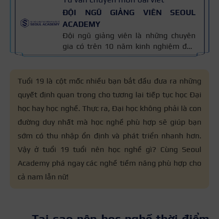
ĐỘI NGŨ GIẢNG VIÊN SEOUL
ACADEMY
Đội ngũ giảng viên là những chuyên
gia có trên 10 năm kinh nghiệm đào
tạo nghề và kiến thức thẩm mỹ
chuyên môn sâu về spa, phun xăm,
nối mi, trang điểm, tóc. Nội dung bài
Tuổi 19 là cột mốc nhiều bạn bắt đầu đưa ra những
viết được xây dựng dựa trên giáo trình
quyết định quan trọng cho tương lai tiếp tục học Đại
đào tạo và kinh nghiệm giảng dạy
học hay học nghề. Thực ra, Đại học không phải là con
thực tế, đồng thời được cập nhật
thường xuyên để đảm bảo tính chính
đường duy nhất mà học nghề phù hợp sẽ giúp bạn
xác.
sớm có thu nhập ổn định và phát triển nhanh hơn.
Vậy ở tuổi 19 tuổi nên học nghề gì? Cùng Seoul
Academy phá ngay các nghề tiềm năng phù hợp cho
cả nam lẫn nữ!
Tại sao nên học nghề thời điểm