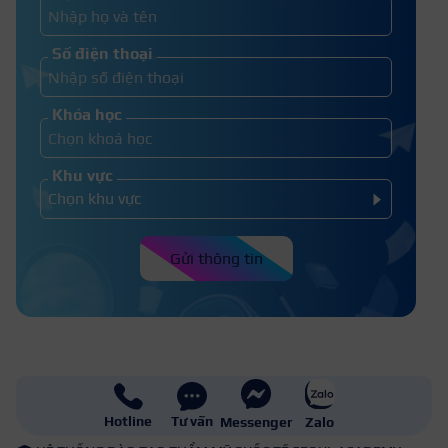
Mức lương trung bình ở Việt Nam
Số điện thoại
năm 2026
Khóa học
Khu vực
Gửi thông tin
Hotline
Tư vấn
Messenger
Zalo