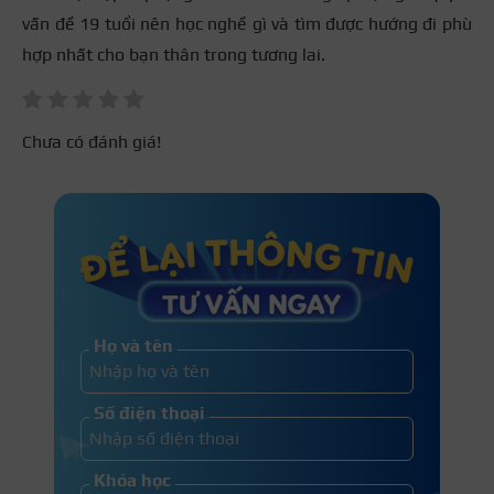
vấn đề 19 tuổi nên học nghề gì và tìm được hướng đi phù
Không chỉ vậy, thời gian làm việc cũng linh hoạt, giúp
Nhiều ngành nghề như phun xăm, làm nail, điện lạnh
hợp nhất cho bạn thân trong tương lai.
bạn dễ dàng cân bằng giữa sức khỏe và học nghề.
hay sửa chữa ô tô đều sẽ giúp bạn phát triển cũng
như bạn có thể tự mở dịch vụ riêng chỉ sau vài năm
làm việc chăm chỉ.
Chưa có đánh giá!
Họ và tên
Con gái sức khỏe yếu nếu thắc mắc 19 tuổi nên học
Số điện thoại
nghề gì thì có thể tham khảo học các nghề như làm
đẹp, chăm sóc da
Khóa học